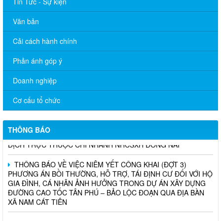
Tin Tức - Sự kiện
Văn bản
Cải cách hành chính
Phản ánh góp ý
Doanh nghiệp
THÔNG BÁO TRIỂN KHAI KHÁM SỨC KHỎE ĐỊNH KỲ CHO
NGƯỜI LAO ĐỘNG NĂM 2026
Cơ cấu tổ chức
Chương trình hỗ trợ cửa hàng, hộ kinh doanh chuyển đổi số
THÔNG BÁO
THÔNG BÁO TUYỂN DỤNG THỦ QUỸ TẠI CÁC PHÒNG GIAO
DỊCH TRỰC THUỘC CHI NHÁNH NHCSXH ĐỒNG NAI
THÔNG BÁO VỀ VIỆC NIÊM YẾT CÔNG KHAI (ĐỢT 3)
PHƯƠNG ÁN BỒI THƯỜNG, HỖ TRỢ, TÁI ĐỊNH CƯ ĐỐI VỚI HỘ
GIA ĐÌNH, CÁ NHÂN ẢNH HƯỞNG TRONG DỰ ÁN XÂY DỰNG
ĐƯỜNG CAO TỐC TÂN PHÚ – BẢO LỘC ĐOẠN QUA ĐỊA BÀN
XÃ NAM CÁT TIÊN