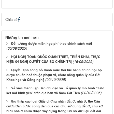
Chia sẻ
Những tin mới hơn
Đối tượng được miễn học phí theo chính sách mới
(05/09/2025)
HỘI NGHỊ TOÀN QUỐC QUÁN TRIỆT, TRIỂN KHAI, THỰC
(16/09/2025)
HIỆN 04 NGHỊ QUYẾT CỦA BỘ CHÍNH TRỊ
Quyết Định công bố Danh mục thủ tục hành chính nội bộ
được chuẩn hoá thuộc phạm vi, chức năng quản lý của Sở
(02/10/2025)
Khoa học và Công nghệ
Về việc thành lập Ban chỉ đạo và Tổ quản lý mô hình "Zalo
(20/10/2025)
kết nối bình yên" trên địa bàn xã Nam Cát Tiên
thu thập các loại Giấy chứng nhận đất ở, nhà ở, thẻ Căn
cước/Căn cước công dân của các chủ sử dụng đất ở, chủ sở
hữu nhà ở chưa được xây dựng trong Cơ sở dữ liệu đất đai