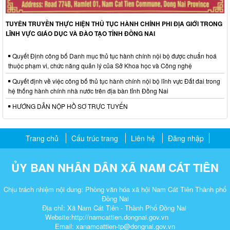
TUYÊN TRUYỀN THỰC HIỆN THỦ TỤC HÀNH CHÍNH PHI ĐỊA GIỚI TRONG
LĨNH VỰC GIÁO DỤC VÀ ĐÀO TẠO TỈNH ĐỒNG NAI
Quyết Định công bố Danh mục thủ tục hành chính nội bộ được chuẩn hoá
thuộc phạm vi, chức năng quản lý của Sở Khoa học và Công nghệ
Quyết định về việc công bố thủ tục hành chính nội bộ lĩnh vực Đất đai trong
hệ thống hành chính nhà nước trên địa bàn tỉnh Đồng Nai
HƯỚNG DẪN NỘP HỒ SƠ TRỰC TUYẾN
Trang chủ
Cấu trúc trang
Liên hệ
Đăng nhập
ỦY BAN NHÂN DÂN XÃ NAM CÁT TIÊN
Chịu trách nhiệm nội dung: Phòng văn hóa xã hội Nam Cát Tiên Thành phố
Đồng Nai
Địa chỉ: Xã Nam Cát Tiên - Thành Phố Đồng Nai
Website:http://namcattien.dongnai.gov.vn
Email: xanamcattien-tp@dongnai.gov.vn​