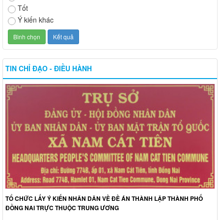
Tốt
Ý kiến khác
TIN CHỈ ĐẠO - ĐIỀU HÀNH
TỔ CHỨC LẤY Ý KIẾN NHÂN DÂN VỀ ĐỀ ÁN THÀNH LẬP THÀNH PHỐ
ĐỒNG NAI TRỰC THUỘC TRUNG ƯƠNG