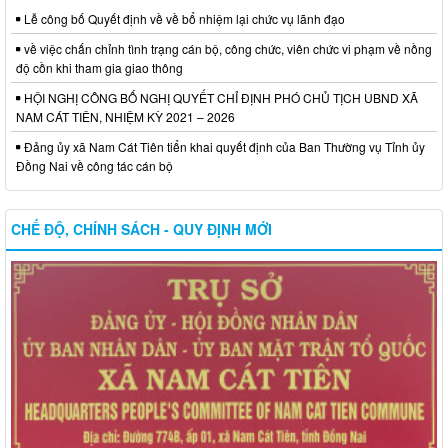
Lễ công bố Quyết định về về bổ nhiệm lại chức vụ lãnh đạo
về việc chấn chỉnh tình trạng cán bộ, công chức, viên chức vi phạm về nồng
độ cồn khi tham gia giao thông
HỘI NGHỊ CÔNG BỐ NGHỊ QUYẾT CHỈ ĐỊNH PHÓ CHỦ TỊCH UBND XÃ
NAM CÁT TIÊN, NHIỆM KỲ 2021 – 2026
Đảng ủy xã Nam Cát Tiên tiển khai quyết định của Ban Thường vụ Tỉnh ủy
Đồng Nai về công tác cán bộ
CHẾ ĐỘ, CHÍNH SÁCH - QUY ĐỊNH MỚI