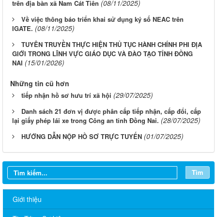
(08/11/2025)
trên địa bàn xã Nam Cát Tiên
Về việc thông báo triển khai sử dụng ký số NEAC trên
(08/11/2025)
IGATE.
TUYÊN TRUYỀN THỰC HIỆN THỦ TỤC HÀNH CHÍNH PHI ĐỊA
GIỚI TRONG LĨNH VỰC GIÁO DỤC VÀ ĐÀO TẠO TỈNH ĐỒNG
(15/01/2026)
NAI
Những tin cũ hơn
(29/07/2025)
tiếp nhận hồ sơ hưu trí xã hội
Danh sách 21 đơn vị được phân cấp tiếp nhận, cấp đổi, cấp
(28/07/2025)
lại giấy phép lái xe trong Công an tỉnh Đồng Nai.
(01/07/2025)
HƯỚNG DẪN NỘP HỒ SƠ TRỰC TUYẾN
Tìm
Giới thiệu