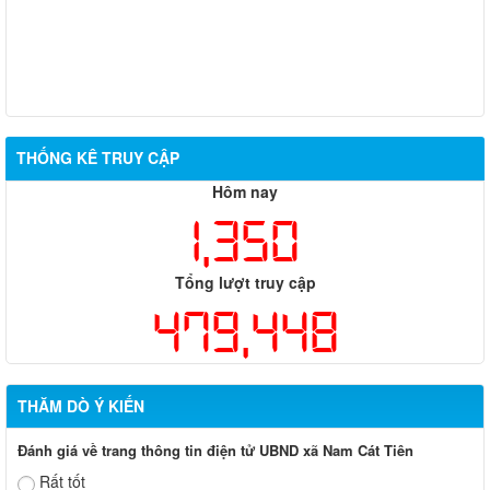
THỐNG KÊ TRUY CẬP
Hôm nay
1,350
Tổng lượt truy cập
479,448
THĂM DÒ Ý KIẾN
Đánh giá về trang thông tin điện tử UBND xã Nam Cát Tiên
Rất tốt