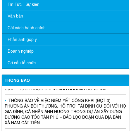
Tin Tức - Sự kiện
Văn bản
Cải cách hành chính
Phản ánh góp ý
Doanh nghiệp
THÔNG BÁO TRIỂN KHAI KHÁM SỨC KHỎE ĐỊNH KỲ CHO
NGƯỜI LAO ĐỘNG NĂM 2026
Cơ cấu tổ chức
Chương trình hỗ trợ cửa hàng, hộ kinh doanh chuyển đổi số
THÔNG BÁO
THÔNG BÁO TUYỂN DỤNG THỦ QUỸ TẠI CÁC PHÒNG GIAO
DỊCH TRỰC THUỘC CHI NHÁNH NHCSXH ĐỒNG NAI
THÔNG BÁO VỀ VIỆC NIÊM YẾT CÔNG KHAI (ĐỢT 3)
PHƯƠNG ÁN BỒI THƯỜNG, HỖ TRỢ, TÁI ĐỊNH CƯ ĐỐI VỚI HỘ
GIA ĐÌNH, CÁ NHÂN ẢNH HƯỞNG TRONG DỰ ÁN XÂY DỰNG
ĐƯỜNG CAO TỐC TÂN PHÚ – BẢO LỘC ĐOẠN QUA ĐỊA BÀN
XÃ NAM CÁT TIÊN