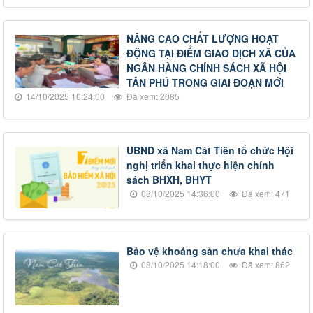
NÂNG CAO CHẤT LƯỢNG HOẠT
ĐỘNG TẠI ĐIỂM GIAO DỊCH XÃ CỦA
NGÂN HÀNG CHÍNH SÁCH XÃ HỘI
TÂN PHÚ TRONG GIAI ĐOẠN MỚI
14/10/2025 10:24:00
Đã xem: 2085
UBND xã Nam Cát Tiên tổ chức Hội
nghị triển khai thực hiện chính
sách BHXH, BHYT
08/10/2025 14:36:00
Đã xem: 471
Bảo vệ khoáng sản chưa khai thác
08/10/2025 14:18:00
Đã xem: 862