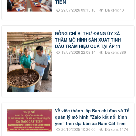
TIÊN
29/07/2026 09:15:18
Đã xem: 40
ĐỒNG CHÍ BÍ THƯ ĐẢNG ỦY XÃ
THĂM MÔ HÌNH SẢN XUẤT TINH
DẦU TRẦM HIỆU QUẢ TẠI ẤP 11
19/03/2026 22:08:14
Đã xem: 386
Về việc thành lập Ban chỉ đạo và Tổ
quản lý mô hình "Zalo kết nối bình
yên" trên địa bàn xã Nam Cát Tiên
20/10/2025 10:26:00
Đã xem: 1174