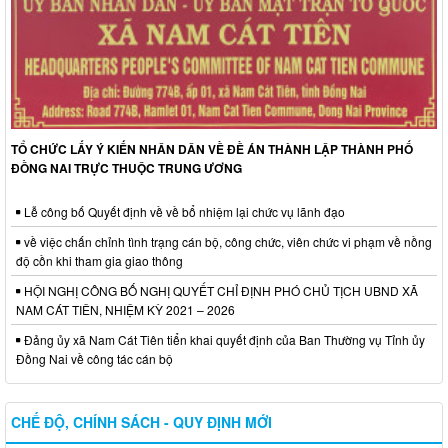
TỔ CHỨC LẤY Ý KIẾN NHÂN DÂN VỀ ĐỀ ÁN THÀNH LẬP THÀNH PHỐ
ĐỒNG NAI TRỰC THUỘC TRUNG ƯƠNG
Lễ công bố Quyết định về về bổ nhiệm lại chức vụ lãnh đạo
về việc chấn chỉnh tình trạng cán bộ, công chức, viên chức vi phạm về nồng
độ cồn khi tham gia giao thông
HỘI NGHỊ CÔNG BỐ NGHỊ QUYẾT CHỈ ĐỊNH PHÓ CHỦ TỊCH UBND XÃ
NAM CÁT TIÊN, NHIỆM KỲ 2021 – 2026
Đảng ủy xã Nam Cát Tiên tiển khai quyết định của Ban Thường vụ Tỉnh ủy
Đồng Nai về công tác cán bộ
CHẾ ĐỘ, CHÍNH SÁCH - QUY ĐỊNH MỚI