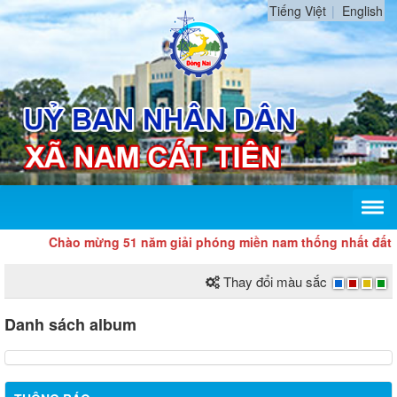
Tiếng Việt
English
Chào mừng 51 năm giải phóng miền nam thống nhất đất nước
Thay đổi màu sắc
THÔNG BÁO TRIỂN KHAI KHÁM SỨC KHỎE ĐỊNH KỲ CHO
Danh sách album
NGƯỜI LAO ĐỘNG NĂM 2026
Chương trình hỗ trợ cửa hàng, hộ kinh doanh chuyển đổi số