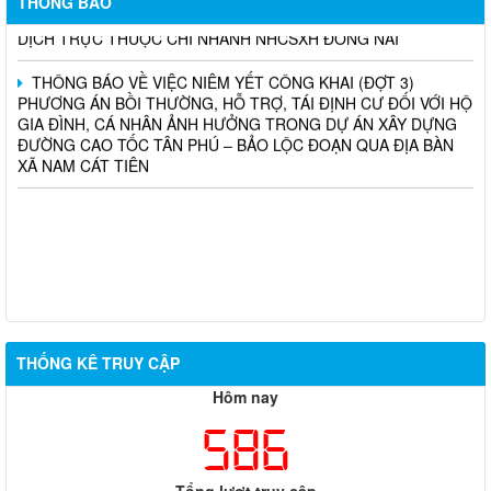
THÔNG BÁO
THÔNG BÁO TUYỂN DỤNG THỦ QUỸ TẠI CÁC PHÒNG GIAO
DỊCH TRỰC THUỘC CHI NHÁNH NHCSXH ĐỒNG NAI
THÔNG BÁO VỀ VIỆC NIÊM YẾT CÔNG KHAI (ĐỢT 3)
PHƯƠNG ÁN BỒI THƯỜNG, HỖ TRỢ, TÁI ĐỊNH CƯ ĐỐI VỚI HỘ
GIA ĐÌNH, CÁ NHÂN ẢNH HƯỞNG TRONG DỰ ÁN XÂY DỰNG
ĐƯỜNG CAO TỐC TÂN PHÚ – BẢO LỘC ĐOẠN QUA ĐỊA BÀN
XÃ NAM CÁT TIÊN
THỐNG KÊ TRUY CẬP
Hôm nay
586