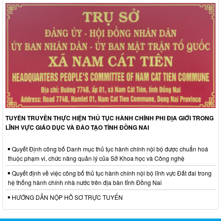
TUYÊN TRUYỀN THỰC HIỆN THỦ TỤC HÀNH CHÍNH PHI ĐỊA GIỚI TRONG
LĨNH VỰC GIÁO DỤC VÀ ĐÀO TẠO TỈNH ĐỒNG NAI
Quyết Định công bố Danh mục thủ tục hành chính nội bộ được chuẩn hoá
thuộc phạm vi, chức năng quản lý của Sở Khoa học và Công nghệ
Quyết định về việc công bố thủ tục hành chính nội bộ lĩnh vực Đất đai trong
hệ thống hành chính nhà nước trên địa bàn tỉnh Đồng Nai
HƯỚNG DẪN NỘP HỒ SƠ TRỰC TUYẾN