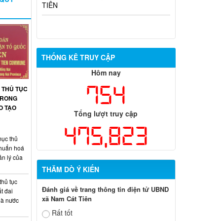
THỐNG KÊ TRUY CẬP
Hôm nay
754
 THỦ TỤC
 TRONG
O TẠO
Tổng lượt truy cập
475,823
ục thủ
chuẩn hoá
ản lý của
THĂM DÒ Ý KIẾN
thủ tục
Đánh giá về trang thông tin điện tử UBND
t đai
xã Nam Cát Tiên
hà nước
Rất tốt