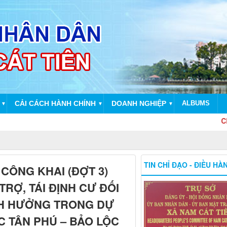
CẢI CÁCH HÀNH CHÍNH
DOANH NGHIỆP
ALBUMS
▼
▼
▼
Chào m
TIN CHỈ ĐẠO - ĐIỀU HÀ
CÔNG KHAI (ĐỢT 3)
RỢ, TÁI ĐỊNH CƯ ĐỐI
ẢNH HƯỞNG TRONG DỰ
 TÂN PHÚ – BẢO LỘC