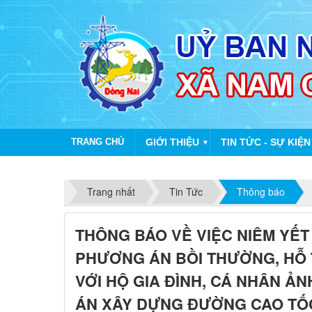
TRANG CHỦ
GIỚI THIỆU
TIN TỨC - SỰ KIỆN
▼
Trang nhất
Tin Tức
Thông báo
THÔNG BÁO VỀ VIỆC NIÊM YẾT 
PHƯƠNG ÁN BỒI THƯỜNG, HỖ T
VỚI HỘ GIA ĐÌNH, CÁ NHÂN 
ÁN XÂY DỰNG ĐƯỜNG CAO TỐC