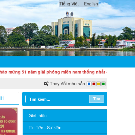
Tiếng Việt
English
ừng 51 năm giải phóng miền nam thống nhất đất nước (30/4/1975
Thay đổi màu sắc
NH
Tìm
Giới thiệu
Tin Tức - Sự kiện