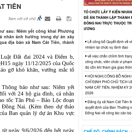
T TIÊN
TỔ CHỨC LẤY Ý KIẾN NHÂN
ĐỀ ÁN THÀNH LẬP THÀNH 
Xem với cỡ chữ
ĐỒNG NAI TRỰC THUỘC T
ƯƠNG
hư sau: Niêm yết công khai Phương
 cá nhân ảnh hưởng trong dự án xây
Lễ công bố Quyết định về v
ua địa bàn xã Nam Cát Tiên, thành
nhiệm lại chức vụ lãnh đạo
về việc chấn chỉnh tình trạn
Luật Đất đai 2024 và Điểm b,
công chức, viên chức vi phạ
QH15 ngày 11/12/2025 của Quốc
độ cồn khi tham gia giao thô
tháo gỡ khó khăn, vướng mắc tổ
HỘI NGHỊ CÔNG BỐ NGHỊ
CHỈ ĐỊNH PHÓ CHỦ TỊCH 
 Thông báo như sau: Niêm yết
NAM CÁT TIÊN, NHIỆM KỲ 2
2026
ối với 24 hộ gia đình, cá nhân
ao tốc Tân Phú – Bảo Lộc đoạn
Đảng ủy xã Nam Cát Tiên ti
ố Đồng Nai. (Kèm theo dự thảo
quyết định của Ban Thường v
ư của Ban quản lý dự án Khu vực
Đồng Nai về công tác cán bộ
u từ ngày 9/6/2026 đến hết ngày
CHẾ ĐỘ, CHÍNH SÁCH -