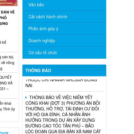
Văn bản
 DÂN VỀ
Cải cách hành chính
PHỐ
THÔNG BÁO TRIỂN KHAI KHÁM SỨC
RUNG
KHỎE ĐỊNH KỲ CHO NGƯỜI LAO
Phản ánh góp ý
ĐỘNG NĂM 2026
Doanh nghiệp
ề bổ
Chương trình hỗ trợ cửa hàng, hộ kinh
doanh chuyển đổi số
Cơ cấu tổ chức
g cán bộ,
m về nồng
THÔNG BÁO TUYỂN DỤNG THỦ QUỸ
ng
TẠI CÁC PHÒNG GIAO DỊCH TRỰC
THÔNG BÁO
THUỘC CHI NHÁNH NHCSXH ĐỒNG
 QUYẾT
NAI
UBND XÃ
021 –
THÔNG BÁO VỀ VIỆC NIÊM YẾT
CÔNG KHAI (ĐỢT 3) PHƯƠNG ÁN BỒI
THƯỜNG, HỖ TRỢ, TÁI ĐỊNH CƯ ĐỐI
ển khai
VỚI HỘ GIA ĐÌNH, CÁ NHÂN ẢNH
ụ Tỉnh ủy
HƯỞNG TRONG DỰ ÁN XÂY DỰNG
ĐƯỜNG CAO TỐC TÂN PHÚ – BẢO
LỘC ĐOẠN QUA ĐỊA BÀN XÃ NAM CÁT
TIÊN
 QUY