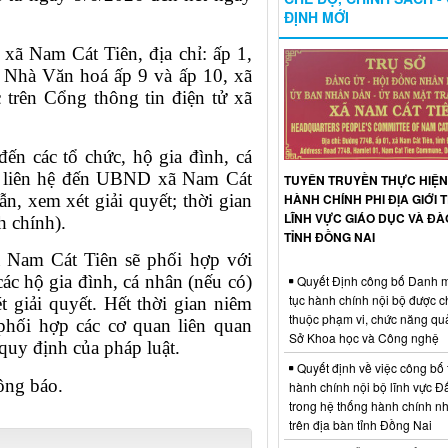
ĐỊNH MỚI
xã Nam Cát Tiên, địa chỉ: ấp 1,
Nhà Văn hoá ấp 9 và ấp 10, xã
trên Cổng thông tin điện tử xã
n các tổ chức, hộ gia đình, cá
n liên hệ đến UBND xã Nam Cát
TUYÊN TRUYỀN THỰC HIỆN
HÀNH CHÍNH PHI ĐỊA GIỚI
n, xem xét giải quyết; thời gian
LĨNH VỰC GIÁO DỤC VÀ ĐÀ
nh chính).
TỈNH ĐỒNG NAI
 Nam Cát Tiên sẽ phối hợp với
ác hộ gia đình, cá nhân (nếu có)
Quyết Định công bố Danh m
tục hành chính nội bộ được 
 giải quyết. Hết thời gian niêm
thuộc phạm vi, chức năng qu
hối hợp các cơ quan liên quan
Sở Khoa học và Công nghệ
o quy định của pháp luật.
Quyết định về việc công bố 
ng báo.
hành chính nội bộ lĩnh vực Đấ
trong hệ thống hành chính n
trên địa bàn tỉnh Đồng Nai