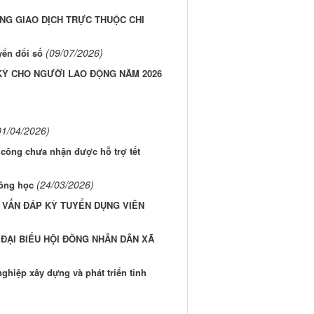
NG GIAO DỊCH TRỰC THUỘC CHI
(09/07/2026)
yển đổi số
KỲ CHO NGƯỜI LAO ĐỘNG NĂM 2026
01/04/2026)
 công chưa nhận được hỗ trợ tết
(24/03/2026)
Nông học
I VẤN ĐÁP KỲ TUYỂN DỤNG VIÊN
ĐẠI BIỂU HỘI ĐỒNG NHÂN DÂN XÃ
ghiệp xây dựng và phát triển tỉnh