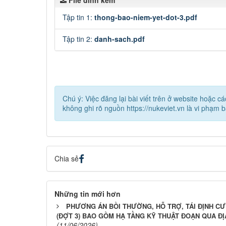
File đính kèm
Tập tin 1:
thong-bao-niem-yet-dot-3.pdf
Tập tin 2:
danh-sach.pdf
Chú ý: Việc đăng lại bài viết trên ở website hoặc 
không ghi rõ nguồn https://nukeviet.vn là vi phạm 
Chia sẻ
Những tin mới hơn
PHƯƠNG ÁN BỒI THƯỜNG, HỖ TRỢ, TÁI ĐỊNH CƯ
(ĐỢT 3) BAO GỒM HẠ TẦNG KỸ THUẬT ĐOẠN QUA ĐỊ
(11/06/2026)