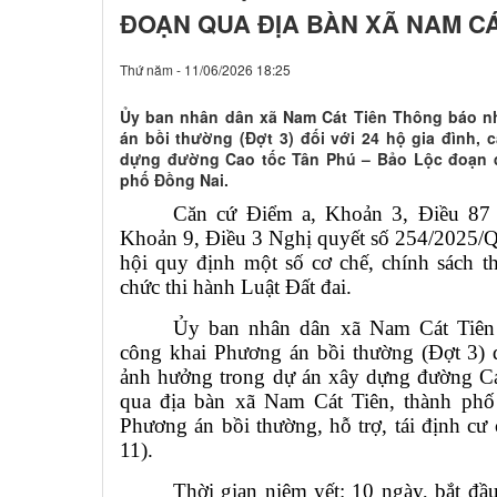
ĐOẠN QUA ĐỊA BÀN XÃ NAM CÁ
Thứ năm - 11/06/2026 18:25
Ủy ban nhân dân xã Nam Cát Tiên Thông báo n
án bồi thường (Đợt 3) đối với 24 hộ gia đình,
dựng đường Cao tốc Tân Phú – Bảo Lộc đoạn q
phố Đồng Nai.
Căn cứ Điểm a, Khoản 3, Điều 87 
Khoản 9, Điều 3 Nghị quyết số 254/2025/
hội quy định một số cơ chế, chính sách 
chức thi hành Luật Đất đai.
Ủy ban nhân dân xã Nam Cát Tiên
công khai Phương án bồi thường (Đợt 3) đ
ảnh hưởng trong dự án xây dựng đường C
qua địa bàn xã Nam Cát Tiên, thành ph
Phương án bồi thường, hỗ trợ, tái định c
11).
Thời gian niêm yết: 10 ngày, bắt đầ