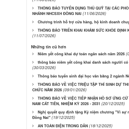
THÔNG BÁO TUYỂN DỤNG THỦ QUỸ TẠI CÁC PHÒ
(11/06/2026)
NHÁNH NHCSXH ĐỒNG NAI
Chương trình hỗ trợ cửa hàng, hộ kinh doanh chu
THÔNG BÁO TRIỂN KHAI KHÁM SỨC KHỎE ĐỊNH 
(11/07/2026)
Những tin cũ hơn
(
Niêm yết công khai dự toán ngân sách năm 2026
thông báo niêm yết công khai danh sách người có
(30/03/2026)
Thông báo tuyển sinh đại học văn bằng 2 ngành 
THÔNG BÁO VỀ VIỆC TRIỆU TẬP THÍ SINH DỰ TH
(09/01/2026)
CHỨC NĂM 2026
THÔNG BÁO VỀ VIỆC TIẾP NHẬN HỒ SƠ ỨNG CỬ 
(20/12/2025)
NAM CÁT TIÊN, NHIỆM KỲ 2026 - 2031
Nghị quyết quy định tặng Kỷ niệm chương "Vì sự n
(19/12/2025)
Đồng Nai"
(18/12/2025)
AN TOÀN ĐIỆN TRONG DÂN