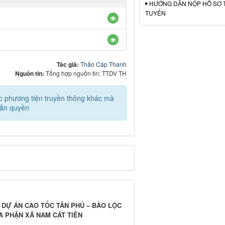
HƯỚNG DẪN NỘP HỒ SƠ 
TUYẾN
Tác giả:
Thảo Cáp Thanh
Nguồn tin:
Tổng hợp nguồn tin: TTDV TH
các phương tiện truyền thông khác mà
bản quyền
 DỰ ÁN CAO TỐC TÂN PHÚ – BẢO LỘC
A PHẬN XÃ NAM CÁT TIÊN