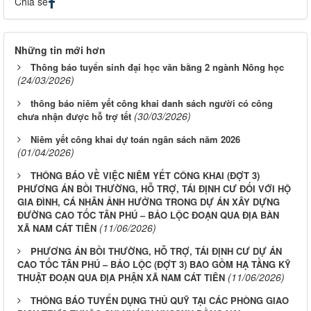
Chia sẻ
Những tin mới hơn
Thông báo tuyển sinh đại học văn bằng 2 ngành Nông học
(24/03/2026)
thông báo niêm yết công khai danh sách người có công
(30/03/2026)
chưa nhận được hỗ trợ tết
Niêm yết công khai dự toán ngân sách năm 2026
(01/04/2026)
THÔNG BÁO VỀ VIỆC NIÊM YẾT CÔNG KHAI (ĐỢT 3)
PHƯƠNG ÁN BỒI THƯỜNG, HỖ TRỢ, TÁI ĐỊNH CƯ ĐỐI VỚI HỘ
GIA ĐÌNH, CÁ NHÂN ẢNH HƯỞNG TRONG DỰ ÁN XÂY DỰNG
ĐƯỜNG CAO TỐC TÂN PHÚ – BẢO LỘC ĐOẠN QUA ĐỊA BÀN
(11/06/2026)
XÃ NAM CÁT TIÊN
PHƯƠNG ÁN BỒI THƯỜNG, HỖ TRỢ, TÁI ĐỊNH CƯ DỰ ÁN
CAO TỐC TÂN PHÚ – BẢO LỘC (ĐỢT 3) BAO GỒM HẠ TẦNG KỸ
(11/06/2026)
THUẬT ĐOẠN QUA ĐỊA PHẬN XÃ NAM CÁT TIÊN
THÔNG BÁO TUYỂN DỤNG THỦ QUỸ TẠI CÁC PHÒNG GIAO