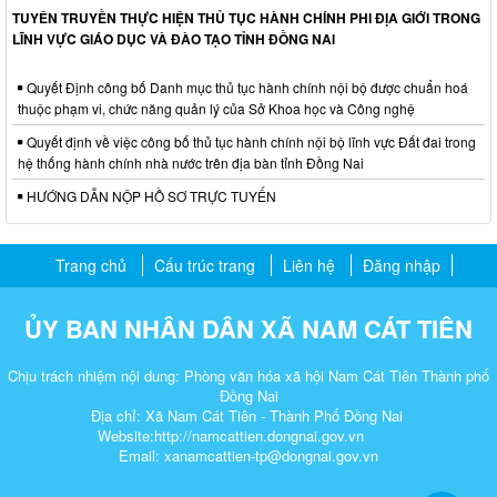
TUYÊN TRUYỀN THỰC HIỆN THỦ TỤC HÀNH CHÍNH PHI ĐỊA GIỚI TRONG
LĨNH VỰC GIÁO DỤC VÀ ĐÀO TẠO TỈNH ĐỒNG NAI
Quyết Định công bố Danh mục thủ tục hành chính nội bộ được chuẩn hoá
thuộc phạm vi, chức năng quản lý của Sở Khoa học và Công nghệ
Quyết định về việc công bố thủ tục hành chính nội bộ lĩnh vực Đất đai trong
hệ thống hành chính nhà nước trên địa bàn tỉnh Đồng Nai
HƯỚNG DẪN NỘP HỒ SƠ TRỰC TUYẾN
Trang chủ
Cấu trúc trang
Liên hệ
Đăng nhập
ỦY BAN NHÂN DÂN XÃ NAM CÁT TIÊN
Chịu trách nhiệm nội dung: Phòng văn hóa xã hội Nam Cát Tiên Thành phố
Đồng Nai
Địa chỉ: Xã Nam Cát Tiên - Thành Phố Đồng Nai
Website:http://namcattien.dongnai.gov.vn
Email: xanamcattien-tp@dongnai.gov.vn​