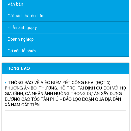
Văn bản
Cải cách hành chính
Phản ánh góp ý
THÔNG BÁO TRIỂN KHAI KHÁM SỨC KHỎE ĐỊNH KỲ CHO
NGƯỜI LAO ĐỘNG NĂM 2026
Doanh nghiệp
Chương trình hỗ trợ cửa hàng, hộ kinh doanh chuyển đổi số
Cơ cấu tổ chức
THÔNG BÁO TUYỂN DỤNG THỦ QUỸ TẠI CÁC PHÒNG GIAO
DỊCH TRỰC THUỘC CHI NHÁNH NHCSXH ĐỒNG NAI
THÔNG BÁO
THÔNG BÁO VỀ VIỆC NIÊM YẾT CÔNG KHAI (ĐỢT 3)
PHƯƠNG ÁN BỒI THƯỜNG, HỖ TRỢ, TÁI ĐỊNH CƯ ĐỐI VỚI HỘ
GIA ĐÌNH, CÁ NHÂN ẢNH HƯỞNG TRONG DỰ ÁN XÂY DỰNG
ĐƯỜNG CAO TỐC TÂN PHÚ – BẢO LỘC ĐOẠN QUA ĐỊA BÀN
XÃ NAM CÁT TIÊN