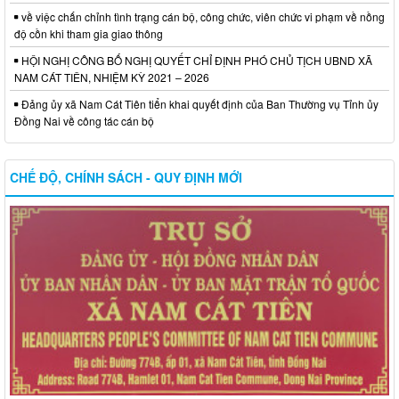
về việc chấn chỉnh tình trạng cán bộ, công chức, viên chức vi phạm về nồng
độ cồn khi tham gia giao thông
HỘI NGHỊ CÔNG BỐ NGHỊ QUYẾT CHỈ ĐỊNH PHÓ CHỦ TỊCH UBND XÃ
NAM CÁT TIÊN, NHIỆM KỲ 2021 – 2026
Đảng ủy xã Nam Cát Tiên tiển khai quyết định của Ban Thường vụ Tỉnh ủy
Đồng Nai về công tác cán bộ
CHẾ ĐỘ, CHÍNH SÁCH - QUY ĐỊNH MỚI