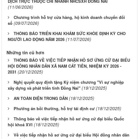
DỊCH TRỰC THUỘC CHI NHÁNH NHCSXH ĐỒNG NAI
(11/06/2026)
Chương trình hỗ trợ cửa hàng, hộ kinh doanh chuyển đổi
(09/07/2026)
số
THÔNG BÁO TRIỂN KHAI KHÁM SỨC KHỎE ĐỊNH KỲ CHO
(11/07/2026)
NGƯỜI LAO ĐỘNG NĂM 2026
Những tin cũ hơn
THÔNG BÁO VỀ VIỆC TIẾP NHẬN HỒ SƠ ỨNG CỬ ĐẠI BIỂU
HỘI ĐỒNG NHÂN DÂN XÃ NAM CÁT TIÊN, NHIỆM KỲ 2026 -
(20/12/2025)
2031
Nghị quyết quy định tặng Kỷ niệm chương "Vì sự nghiệp
(19/12/2025)
xây dựng và phát triển tỉnh Đồng Nai"
(18/12/2025)
AN TOÀN ĐIỆN TRONG DÂN
(18/12/2025)
Phướng án bồi thường, hỗ trợ tái định cư
Thông báo về việc tiếp nhận hồ sơ ứng cử đại biểu Quốc
(18/12/2025)
hội khoá XVI
Về việc tiếp nhận hồ sơ ứng cử đại biểu Hội đồng nhân dân