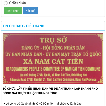
Ý kiến khác
TIN CHỈ ĐẠO - ĐIỀU HÀNH
TỔ CHỨC LẤY Ý KIẾN NHÂN DÂN VỀ ĐỀ ÁN THÀNH LẬP THÀNH PHỐ
ĐỒNG NAI TRỰC THUỘC TRUNG ƯƠNG
Lễ công bố Quyết định về về bổ nhiệm lại chức vụ lãnh đạo