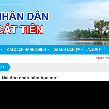
CẢI CÁCH HÀNH CHÍNH
DOANH NGHIỆP
ALBUMS
▼
▼
▼
Chào mừng 51
ips
 Nai đón chào năm học mới