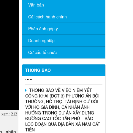
Văn bản
THÔNG BÁO TRIỂN KHAI KHÁM SỨC
Cải cách hành chính
KHỎE ĐỊNH KỲ CHO NGƯỜI LAO
ĐỘNG NĂM 2026
Phản ánh góp ý
Chương trình hỗ trợ cửa hàng, hộ kinh
Doanh nghiệp
doanh chuyển đổi số
Cơ cấu tổ chức
THÔNG BÁO TUYỂN DỤNG THỦ QUỸ
TẠI CÁC PHÒNG GIAO DỊCH TRỰC
THUỘC CHI NHÁNH NHCSXH ĐỒNG
THÔNG BÁO
NAI
THÔNG BÁO VỀ VIỆC NIÊM YẾT
CÔNG KHAI (ĐỢT 3) PHƯƠNG ÁN BỒI
THƯỜNG, HỖ TRỢ, TÁI ĐỊNH CƯ ĐỐI
VỚI HỘ GIA ĐÌNH, CÁ NHÂN ẢNH
HƯỞNG TRONG DỰ ÁN XÂY DỰNG
ĐƯỜNG CAO TỐC TÂN PHÚ – BẢO
 xem:
212
LỘC ĐOẠN QUA ĐỊA BÀN XÃ NAM CÁT
TIÊN
n, nhân