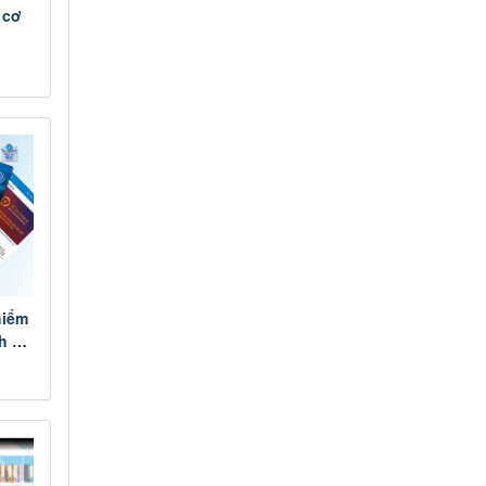
 cơ
hiểm
nh Đề