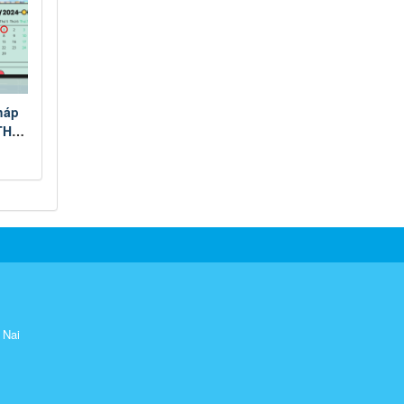
háp
TTHC
 môi
 Nai