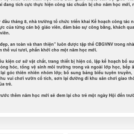
i đang tích cực thực hiện công tác chuẩn bị cho năm học mới,
 đầu tháng 8, nhà trường tổ chức triển khai Kế hoạch công tác 
ực của từng cán bộ giáo viên, đảm bảo sự công bằng, khách q
viên.
ạch, đẹp, an toàn và than thiện” luôn được tập thể CBGVNV trong nh
âm thế vui tươi, phấn khởi cho một năm học mới.
u kiện cơ sở vật chất, trang thiết bị hiện có, lập kế hoạch bổ su
hỏng hóc, tổng vệ sinh môi trường trong và ngoài lớp học, bếp 
rí lại góc thiên nhiên nhóm lớp; bổ sung bảng biểu tuyên truyền,
khu vui chơi vườn cổ tích, sơn lại đường đi khu sân chơi giao th
ủa trẻ.
trước thềm năm học mới sẽ đem lại cho trẻ một ngày Hội đến trư