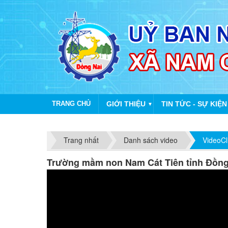
TRANG CHỦ
GIỚI THIỆU
TIN TỨC - SỰ KIỆN
▼
Trang nhất
Danh sách video
VideoCl
Trường mầm non Nam Cát Tiên tỉnh Đồng