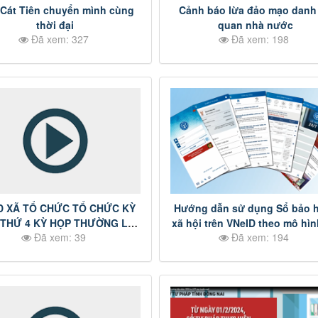
Cát Tiên chuyển mình cùng
Cảnh báo lừa đảo mạo danh
thời đại
quan nhà nước
Đã xem: 327
Đã xem: 198
 XÃ TỔ CHỨC TỔ CHỨC KỲ
Hướng dẫn sử dụng Sổ bảo 
 THỨ 4 KỲ HỌP THƯỜNG LỆ
xã hội trên VNeID theo mô hì
Đã xem: 39
Đã xem: 194
GIỮA NĂM
án 06