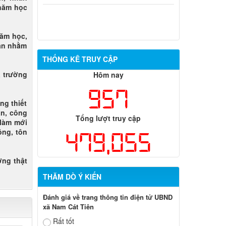
 năm học
năm học,
uan nhằm
THỐNG KÊ TRUY CẬP
à trường
Hôm nay
957
ng thiết
ăn, công
Tổng lượt truy cập
 làm mới
ông, tôn
479,055
ờng thật
THĂM DÒ Ý KIẾN
Đánh giá về trang thông tin điện tử UBND
xã Nam Cát Tiên
Rất tốt