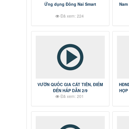
Ứng dụng Đồng Nai Smart
Nam 
Đã xem: 224
VƯỜN QUỐC GIA CÁT TIÊN, ĐIỂM
HĐND
ĐẾN HẤP DẪN 2/9
HỌP
Đã xem: 201