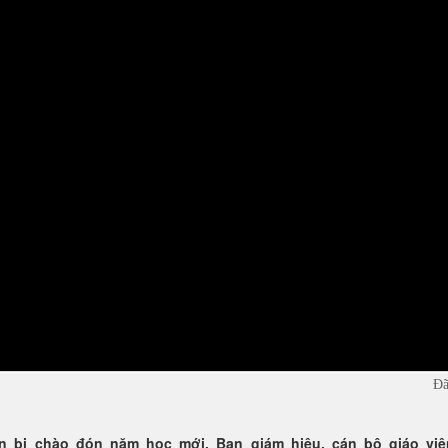
Đã
 bị chào đón năm học mới, Ban giám hiệu, cán bộ giáo viê