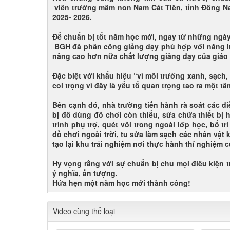
viên trường mầm non Nam Cát Tiên, tỉnh Đồng Na
2025- 2026.
Để chuẩn bị tốt năm học mới, ngay từ những ngày
BGH đã phân công giảng dạy phù hợp với năng l
nâng cao hơn nữa chất lượng giảng dạy của giáo 
Đặc biệt với khẩu hiệu “vì môi trường xanh, s
coi trọng vì đây là yếu tố quan trọng tao ra một t
Bên cạnh đó, nhà trường tiến hành rà soát các điề
bị đồ dùng đồ chơi còn thiếu, sửa chữa thiết bị 
trình phụ trợ, quét vôi trong ngoài lớp học, bố t
đồ chơi ngoài trời, tu sửa làm sạch các nhân vật 
tạo lại khu trải nghiệm nơi thực hành thí nghiệm c
Hy vọng rằng với sự chuẩn bị chu mọi điều kiện 
ý nghĩa, ấn tượng.
Hứa hẹn một năm học mới thành công!
Video cùng thể loại