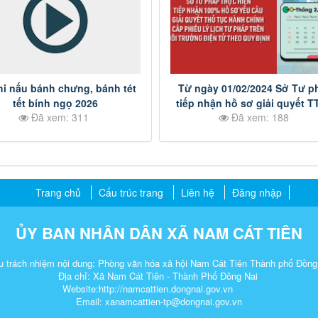
hi nấu bánh chưng, bánh tét
Từ ngày 01/02/2024 Sở Tư p
tết bính ngọ 2026
tiếp nhận hồ sơ giải quyết 
Đã xem: 311
Đã xem: 188
cấp phiếu lý lịch tư pháp trên
trường điện tử
Trang chủ
Cấu trúc trang
Liên hệ
Đăng nhập
ỦY BAN NHÂN DÂN XÃ NAM CÁT TIÊN
u trách nhiệm nội dung: Phòng văn hóa xã hội Nam Cát Tiên Thành phố Đồng
Địa chỉ: Xã Nam Cát Tiên - Thành Phố Đồng Nai
Website:http://namcattien.dongnai.gov.vn
Email: xanamcattien-tp@dongnai.gov.vn​