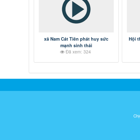
xã Nam Cát Tiên phát huy sức
Hội t
mạnh sinh thái
Đã xem: 324
Chị