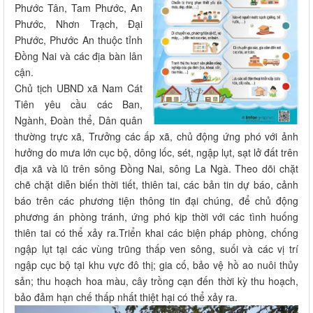
Phước Tân, Tam Phước, An
Phước, Nhơn Trạch, Đại
Phước, Phước An thuộc tỉnh
Đồng Nai và các địa bàn lân
cận.
Chủ tịch UBND xã Nam Cát
Tiên yêu cầu các Ban,
Ngành, Đoàn thể, Dân quân
thường trực xã, Trưởng các ấp xã, chủ động ứng phó với ảnh
hưởng do mưa lớn cục bộ, dông lốc, sét, ngập lụt, sạt lở đất trên
địa xã và lũ trên sông Đồng Nai, sông La Ngà. Theo dõi chặt
chẽ chặt diễn biến thời tiết, thiên tai, các bản tin dự báo, cảnh
báo trên các phương tiện thông tin đại chúng, để chủ động
phương án phòng tránh, ứng phó kịp thời với các tình huống
thiên tai có thể xảy ra.Triển khai các biện pháp phòng, chống
ngập lụt tại các vùng trũng thấp ven sông, suối và các vị trí
ngập cục bộ tại khu vực đô thị; gia cố, bảo vệ hồ ao nuôi thủy
sản; thu hoạch hoa màu, cây trồng cạn đến thời kỳ thu hoạch,
bảo đảm hạn chế thấp nhất thiệt hại có thể xảy ra.