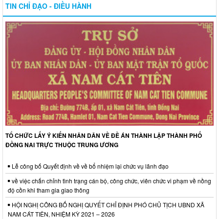
TIN CHỈ ĐẠO - ĐIỀU HÀNH
TỔ CHỨC LẤY Ý KIẾN NHÂN DÂN VỀ ĐỀ ÁN THÀNH LẬP THÀNH PHỐ
ĐỒNG NAI TRỰC THUỘC TRUNG ƯƠNG
Lễ công bố Quyết định về về bổ nhiệm lại chức vụ lãnh đạo
về việc chấn chỉnh tình trạng cán bộ, công chức, viên chức vi phạm về nồng
độ cồn khi tham gia giao thông
HỘI NGHỊ CÔNG BỐ NGHỊ QUYẾT CHỈ ĐỊNH PHÓ CHỦ TỊCH UBND XÃ
NAM CÁT TIÊN, NHIỆM KỲ 2021 – 2026