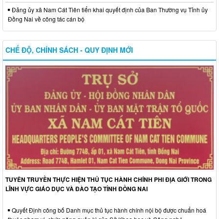
Đảng ủy xã Nam Cát Tiên tiển khai quyết định của Ban Thường vụ Tỉnh ủy
Đồng Nai về công tác cán bộ
CHẾ ĐỘ, CHÍNH SÁCH - QUY ĐỊNH MỚI
TUYÊN TRUYỀN THỰC HIỆN THỦ TỤC HÀNH CHÍNH PHI ĐỊA GIỚI TRONG
LĨNH VỰC GIÁO DỤC VÀ ĐÀO TẠO TỈNH ĐỒNG NAI
Quyết Định công bố Danh mục thủ tục hành chính nội bộ được chuẩn hoá