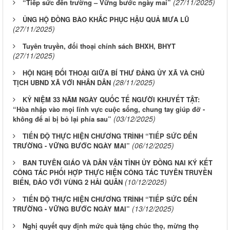
(27/11/2025)
“Tiếp sức đến trường – Vững bước ngày mai”
ỦNG HỘ ĐỒNG BÀO KHẮC PHỤC HẬU QUẢ MƯA LŨ
(27/11/2025)
Tuyên truyền, đối thoại chính sách BHXH, BHYT
(27/11/2025)
HỘI NGHỊ ĐỐI THOẠI GIỮA BÍ THƯ ĐẢNG ỦY XÃ VÀ CHỦ
(28/11/2025)
TỊCH UBND XÃ VỚI NHÂN DÂN
KỶ NIỆM 33 NĂM NGÀY QUỐC TẾ NGƯỜI KHUYẾT TẬT:
“Hòa nhập vào mọi lĩnh vực cuộc sống, chung tay giúp đỡ -
(03/12/2025)
không để ai bị bỏ lại phía sau”
TIẾN ĐỘ THỰC HIỆN CHƯƠNG TRÌNH “TIẾP SỨC ĐẾN
(06/12/2025)
TRƯỜNG - VỮNG BƯỚC NGÀY MAI”
BAN TUYÊN GIÁO VÀ DÂN VẬN TỈNH ỦY ĐỒNG NAI KÝ KẾT
CÔNG TÁC PHỐI HỢP THỰC HIỆN CÔNG TÁC TUYÊN TRUYỀN
(10/12/2025)
BIỂN, ĐẢO VỚI VÙNG 2 HẢI QUÂN
TIẾN ĐỘ THỰC HIỆN CHƯƠNG TRÌNH “TIẾP SỨC ĐẾN
(13/12/2025)
TRƯỜNG - VỮNG BƯỚC NGÀY MAI”
Nghị quyết quy định mức quà tặng chúc thọ, mừng thọ