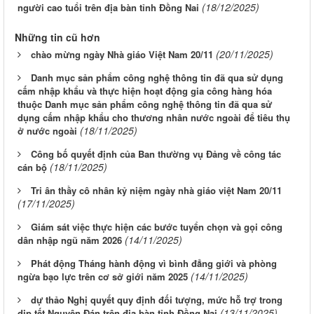
(18/12/2025)
người cao tuổi trên địa bàn tỉnh Đồng Nai
Những tin cũ hơn
(20/11/2025)
chào mừng ngày Nhà giáo Việt Nam 20/11
Danh mục sản phẩm công nghệ thông tin đã qua sử dụng
cấm nhập khẩu và thực hiện hoạt động gia công hàng hóa
thuộc Danh mục sản phẩm công nghệ thông tin đã qua sử
dụng cấm nhập khẩu cho thương nhân nước ngoài để tiêu thụ
(18/11/2025)
ở nước ngoài
Công bố quyết định của Ban thường vụ Đảng về công tác
(18/11/2025)
cán bộ
Tri ân thầy cô nhân kỷ niệm ngày nhà giáo việt Nam 20/11
(17/11/2025)
Giám sát việc thực hiện các bước tuyển chọn và gọi công
(14/11/2025)
dân nhập ngũ năm 2026
Phát động Tháng hành động vì bình đẳng giới và phòng
(14/11/2025)
ngừa bạo lực trên cơ sở giới năm 2025
dự thảo Nghị quyết quy định đối tượng, mức hỗ trợ trong
(13/11/2025)
dịp tết Nguyên Đán trên địa bàn tỉnh Đồng Nai