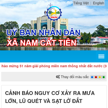
Tiếng Việt
English
ừng 51 năm giải phóng miền nam thống nhất đất nước (30/4/1975 
Thay đổi màu sắc
CẢNH BÁO NGUY CƠ XẢY RA MƯA
LỚN, LŨ QUÉT VÀ SẠT LỞ ĐẤT