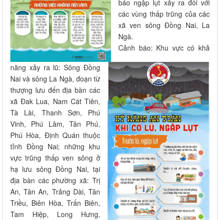
báo ngập lụt xảy ra đối với
các vùng thấp trũng của các
xã ven sông Đồng Nai, La
Ngà.
Cảnh báo: Khu vực có khả
năng xảy ra lũ: Sông Đồng
Nai và sông La Ngà, đoạn từ
thượng lưu đến địa bàn các
xã Đak Lua, Nam Cát Tiên,
Tà Lài, Thanh Sơn, Phú
Vinh, Phú Lâm, Tân Phú,
Phú Hòa, Định Quán thuộc
tỉnh Đồng Nai; những khu
vực trũng thấp ven sông ở
hạ lưu sông Đồng Nai, tại
địa bàn các phường xã: Trị
An, Tân An, Trảng Dài, Tân
Triều, Biên Hòa, Trấn Biên,
Tam Hiệp, Long Hưng,