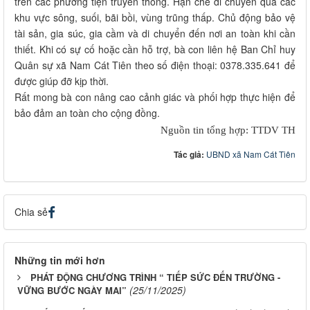
trên các phương tiện truyền thông. Hạn chế di chuyển qua các
khu vực sông, suối, bãi bồi, vùng trũng thấp. Chủ động bảo vệ
tài sản, gia súc, gia cầm và di chuyển đến nơi an toàn khi cần
thiết. Khi có sự cố hoặc cần hỗ trợ, bà con liên hệ Ban Chỉ huy
Quân sự xã Nam Cát Tiên theo số điện thoại: 0378.335.641 để
được giúp đỡ kịp thời.
Rất mong bà con nâng cao cảnh giác và phối hợp thực hiện để
bảo đảm an toàn cho cộng đồng.
Nguồn tin tổng hợp: TTDV TH
Tác giả:
UBND xã Nam Cát Tiên
Chia sẻ
Những tin mới hơn
PHÁT ĐỘNG CHƯƠNG TRÌNH “ TIẾP SỨC ĐẾN TRƯỜNG -
(25/11/2025)
VỮNG BƯỚC NGÀY MAI”