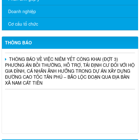
THÔNG BÁO TRIỂN KHAI KHÁM SỨC KHỎE ĐỊNH KỲ CHO
NGƯỜI LAO ĐỘNG NĂM 2026
Doanh nghiệp
Chương trình hỗ trợ cửa hàng, hộ kinh doanh chuyển đổi số
Cơ cấu tổ chức
THÔNG BÁO TUYỂN DỤNG THỦ QUỸ TẠI CÁC PHÒNG GIAO
DỊCH TRỰC THUỘC CHI NHÁNH NHCSXH ĐỒNG NAI
THÔNG BÁO
THÔNG BÁO VỀ VIỆC NIÊM YẾT CÔNG KHAI (ĐỢT 3)
PHƯƠNG ÁN BỒI THƯỜNG, HỖ TRỢ, TÁI ĐỊNH CƯ ĐỐI VỚI HỘ
GIA ĐÌNH, CÁ NHÂN ẢNH HƯỞNG TRONG DỰ ÁN XÂY DỰNG
ĐƯỜNG CAO TỐC TÂN PHÚ – BẢO LỘC ĐOẠN QUA ĐỊA BÀN
XÃ NAM CÁT TIÊN