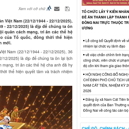
Xem với cỡ chữ
TỔ CHỨC LẤY Ý KIẾN NHÂN
ĐỀ ÁN THÀNH LẬP THÀNH 
 Việt Nam (22/12/1944 - 22/12/2025),
ĐỒNG NAI TRỰC THUỘC T
 - 22/12/2025) là dịp để chúng ta ôn
ƯƠNG
đội quân cách mạng, tri ân các thế hệ
do của Tổ quốc, đồng thời thể hiện
Lễ công bố Quyết định về v
h mới.
nhiệm lại chức vụ lãnh đạo
iệt Nam (22/12/1944 - 22/12/2025), 36
về việc chấn chỉnh tình trạn
2/2025) là dịp để chúng ta ôn lại lịch
công chức, viên chức vi phạ
h mạng, tri ân các thế hệ cha anh đã hy
độ cồn khi tham gia giao thô
 thời thể hiện quyết tâm và trách nhiệm
HỘI NGHỊ CÔNG BỐ NGHỊ
CHỈ ĐỊNH PHÓ CHỦ TỊCH 
NAM CÁT TIÊN, NHIỆM KỲ 2
2026
Đảng ủy xã Nam Cát Tiên ti
quyết định của Ban Thường v
Đồng Nai về công tác cán bộ
CHẾ ĐỘ, CHÍNH SÁCH -