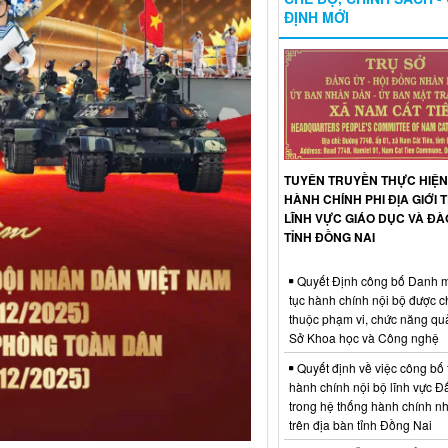
ĐỊNH MỚI
TUYÊN TRUYỀN THỰC HIỆN
HÀNH CHÍNH PHI ĐỊA GIỚI
LĨNH VỰC GIÁO DỤC VÀ ĐÀ
TỈNH ĐỒNG NAI
Quyết Định công bố Danh m
tục hành chính nội bộ được 
thuộc phạm vi, chức năng qu
Sở Khoa học và Công nghệ
Quyết định về việc công bố 
hành chính nội bộ lĩnh vực Đấ
trong hệ thống hành chính n
trên địa bàn tỉnh Đồng Nai