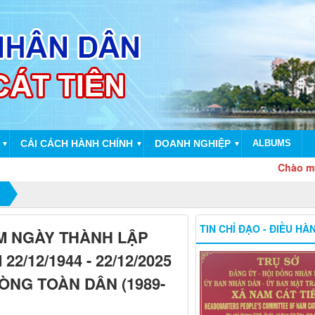
CẢI CÁCH HÀNH CHÍNH
DOANH NGHIỆP
ALBUMS
▼
▼
▼
Chào mừng 51 năm 
TIN CHỈ ĐẠO - ĐIỀU HÀ
ĂM NGÀY THÀNH LẬP
/12/1944 - 22/12/2025
ÒNG TOÀN DÂN (1989-