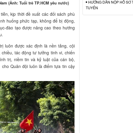
HƯỚNG DẪN NỘP HỒ SƠ 
Nam (Ảnh: Tuổi trẻ TP.HCM yêu nước)
TUYẾN
tiễn, kịp thời đề xuất các đối sách phù
ình huống phức tạp, không để bị động,
 dục-đào tạo được nâng cao theo hướng
u.
ị luôn được xác định là nền tảng, cội
hiều, tác động tư tưởng tinh vi, chiến
nh trị, niềm tin và kỷ luật của cán bộ,
 cho Quân đội luôn là điểm tựa tin cậy