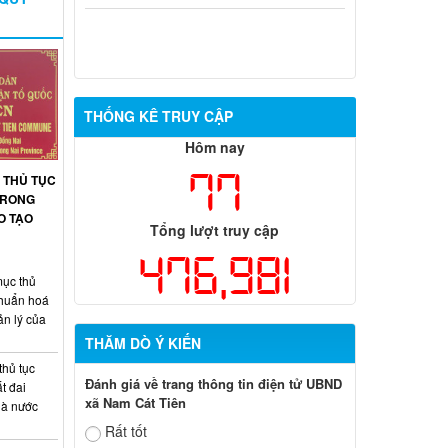
THỐNG KÊ TRUY CẬP
Hôm nay
77
 THỦ TỤC
 TRONG
O TẠO
Tổng lượt truy cập
476,981
ục thủ
chuẩn hoá
ản lý của
THĂM DÒ Ý KIẾN
thủ tục
Đánh giá về trang thông tin điện tử UBND
t đai
xã Nam Cát Tiên
hà nước
Rất tốt