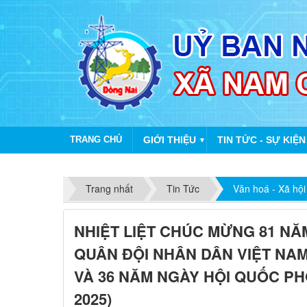
TRANG CHỦ
GIỚI THIỆU
TIN TỨC - SỰ KIỆN
▼
Trang nhất
Tin Tức
Văn hoá - Xã hội
NHIỆT LIỆT CHÚC MỪNG 81 N
QUÂN ĐỘI NHÂN DÂN VIỆT NAM 22
VÀ 36 NĂM NGÀY HỘI QUỐC PH
2025)