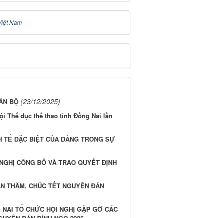
Việt Nam
(23/12/2025)
ÁN BỘ
hội Thể dục thể thao tỉnh Đồng Nai lần
H TẾ ĐẶC BIỆT CỦA ĐẢNG TRONG SỰ
 NGHỊ CÔNG BỐ VÀ TRAO QUYẾT ĐỊNH
ÀN THĂM, CHÚC TẾT NGUYÊN ĐÁN
G NAI TỔ CHỨC HỘI NGHỊ GẶP GỠ CÁC