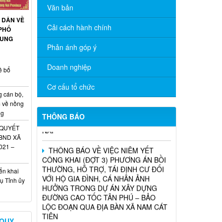
Văn bản
THÔNG BÁO TRIỂN KHAI KHÁM SỨC
 DÂN VỀ
KHỎE ĐỊNH KỲ CHO NGƯỜI LAO
Cải cách hành chính
PHỐ
ĐỘNG NĂM 2026
RUNG
Phản ánh góp ý
Chương trình hỗ trợ cửa hàng, hộ kinh
doanh chuyển đổi số
Doanh nghiệp
ề bổ
THÔNG BÁO TUYỂN DỤNG THỦ QUỸ
Cơ cấu tổ chức
TẠI CÁC PHÒNG GIAO DỊCH TRỰC
g cán bộ,
THUỘC CHI NHÁNH NHCSXH ĐỒNG
m về nồng
NAI
ng
THÔNG BÁO
 QUYẾT
THÔNG BÁO VỀ VIỆC NIÊM YẾT
UBND XÃ
CÔNG KHAI (ĐỢT 3) PHƯƠNG ÁN BỒI
021 –
THƯỜNG, HỖ TRỢ, TÁI ĐỊNH CƯ ĐỐI
VỚI HỘ GIA ĐÌNH, CÁ NHÂN ẢNH
HƯỞNG TRONG DỰ ÁN XÂY DỰNG
ển khai
ĐƯỜNG CAO TỐC TÂN PHÚ – BẢO
ụ Tỉnh ủy
LỘC ĐOẠN QUA ĐỊA BÀN XÃ NAM CÁT
TIÊN
 QUY