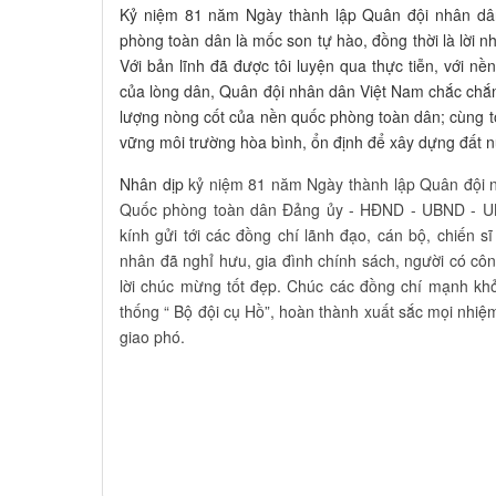
Kỷ niệm 81 năm Ngày thành lập Quân đội nhân d
phòng toàn dân là mốc son tự hào, đồng thời là lời n
Với bản lĩnh đã được tôi luyện qua thực tiễn, với n
của lòng dân, Quân đội nhân dân Việt Nam chắc chắn 
lượng nòng cốt của nền quốc phòng toàn dân; cùng 
vững môi trường hòa bình, ổn định để xây dựng đất 
Nhân dịp
kỷ niệm 81 năm Ngày thành lập Quân đội 
Quốc phòng toàn dân Đảng ủy - HĐND - UBND - U
kính gửi tới các đồng chí lãnh đạo, cán bộ, chiến s
nhân đã nghỉ hưu, gia đình chính sách, người có côn
lời chúc mừng tốt đẹp. Chúc các đồng chí mạnh khỏ
thống “ Bộ đội cụ Hồ”, hoàn thành xuất sắc mọi nh
giao phó.