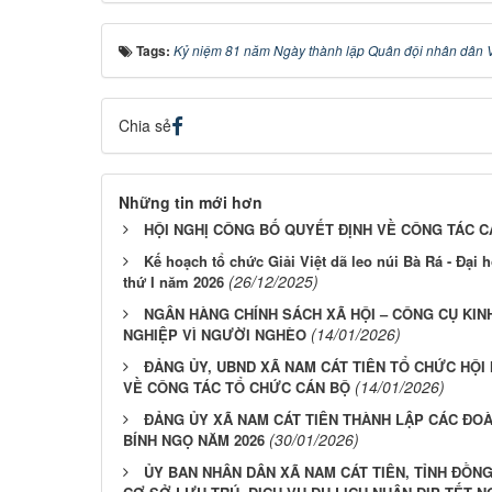
Tags:
Kỷ niệm 81 năm Ngày thành lập Quân đội nhân dân 
Chia sẻ
Những tin mới hơn
HỘI NGHỊ CÔNG BỐ QUYẾT ĐỊNH VỀ CÔNG TÁC C
Kế hoạch tổ chức Giải Việt dã leo núi Bà Rá - Đại 
(26/12/2025)
thứ I năm 2026
NGÂN HÀNG CHÍNH SÁCH XÃ HỘI – CÔNG CỤ KIN
(14/01/2026)
NGHIỆP VÌ NGƯỜI NGHÈO
ĐẢNG ỦY, UBND XÃ NAM CÁT TIÊN TỔ CHỨC HỘI
(14/01/2026)
VỀ CÔNG TÁC TỔ CHỨC CÁN BỘ
ĐẢNG ỦY XÃ NAM CÁT TIÊN THÀNH LẬP CÁC ĐO
(30/01/2026)
BÍNH NGỌ NĂM 2026
ỦY BAN NHÂN DÂN XÃ NAM CÁT TIÊN, TỈNH ĐỒN