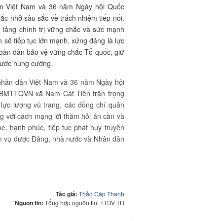
ân Việt Nam và 36 năm Ngày hội Quốc
hắc nhở sâu sắc về trách nhiệm tiếp nối.
ền tảng chính trị vững chắc và sức mạnh
sẽ tiếp tục lớn mạnh, xứng đáng là lực
toàn dân bảo vệ vững chắc Tổ quốc, giữ
nước hùng cường.
nhân dân Việt Nam và 36 năm Ngày hội
BMTTQVN xã Nam Cát Tiên trân trọng
ĩ lực lượng vũ trang, các đồng chí quân
g với cách mạng lời thăm hỏi ân cần và
e, hạnh phúc, tiếp tục phát huy truyền
iệm vụ được Đảng, nhà nước và Nhân dân
Tác giả:
Thảo Cáp Thanh
Nguồn tin:
Tổng hợp nguồn tin: TTDV TH