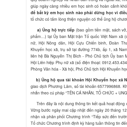
giúp ngày càng nhiều em học sinh có hoàn cảnh khó 
để bất kỳ em học sinh nào phải dừng học vì điề
tổ chức có tấm lòng thiện nguyện có thể ủng hộ chư
a) Ủng hộ trực tiếp
(bao gồm tiền mặt, sách vở, 
phẩm…) tại Ủy ban Mặt trận Tổ quốc Việt Nam xã (c
nữ, Hội Nông dân, Hội Cựu Chiến binh, Đoàn Th
Khuyến học xã, trụ sở tại đường 774b, ấp 1, xã Nam 
liên hệ Bà Nguyễn Thị Bích - Phó Chủ tịch Ủy ban 
Hội Liên hiệp Phụ nữ xã (số điện thoại: 0912.453.43
Phòng Văn hóa - Xã hội, Phó Chủ tịch Hội Khuyến học
b) Ủng hộ qua tài khoản Hội Khuyến học xã N
giao dịch Phương Lâm, số tài khoản 6577996868. Khi
nhắn theo cú pháp “TÊN CÁ NHÂN, TỔ CHỨC + U
Trên đây là nội dung thông tin kết quả hoạt động 
Vững bước ngày mai cập nhật đến ngày 20 tháng 12 
nhận và phân phối Chương trình “Tiếp sức đến trư
Tổ chức Chương trình định kỳ hàng tuần thông tin đến