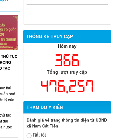
THỐNG KÊ TRUY CẬP
Hôm nay
366
 THỦ TỤC
 TRONG
O TẠO
Tổng lượt truy cập
476,257
ục thủ
chuẩn hoá
ản lý của
THĂM DÒ Ý KIẾN
thủ tục
Đánh giá về trang thông tin điện tử UBND
t đai
xã Nam Cát Tiên
hà nước
Rất tốt