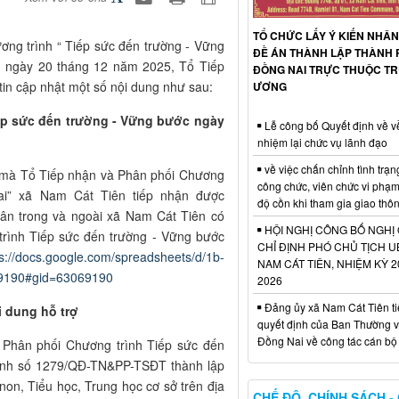
TỔ CHỨC LẤY Ý KIẾN NHÂN
ng trình “ Tiếp sức đến trường - Vững
ĐỀ ÁN THÀNH LẬP THÀNH 
 ngày 20 tháng 12 năm 2025, Tổ Tiếp
ĐỒNG NAI TRỰC THUỘC T
tin cập nhật một số nội dung như sau:
ƯƠNG
p sức đến trường - Vững bước ngày
Lễ công bố Quyết định về v
nhiệm lại chức vụ lãnh đạo
về việc chấn chỉnh tình trạn
í mà Tổ Tiếp nhận và Phân phối Chương
công chức, viên chức vi phạ
ai” xã Nam Cát Tiên tiếp nhận được
độ cồn khi tham gia giao thô
dân trong và ngoài xã Nam Cát Tiên có
HỘI NGHỊ CÔNG BỐ NGHỊ
 trình Tiếp sức đến trường - Vững bước
CHỈ ĐỊNH PHÓ CHỦ TỊCH 
ps://docs.google.com/spreadsheets/d/1b-
NAM CÁT TIÊN, NHIỆM KỲ 2
9190#gid=63069190
2026
Đảng ủy xã Nam Cát Tiên ti
i dung hỗ trợ
quyết định của Ban Thường v
Đồng Nai về công tác cán bộ
hân phối Chương trình Tiếp sức đến
ịnh số 1279/QĐ-TN&PP-TSĐT thành lập
n, Tiểu học, Trung học cơ sở trên địa
CHẾ ĐỘ, CHÍNH SÁCH -