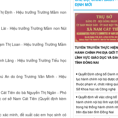
ĐỊNH MỚI
 Định - Hiệu trưởng Trường Mầm non
ài - Hiệu trưởng Trường Mầm non Núi
 Thị Loan - Hiệu trưởng Trường Mầm
TUYÊN TRUYỀN THỰC HIỆN
HÀNH CHÍNH PHI ĐỊA GIỚI
LĨNH VỰC GIÁO DỤC VÀ ĐÀ
 Lăng - Hiệu trưởng Trường Tiểu học
TỈNH ĐỒNG NAI
Quyết Định công bố Danh m
ú An do ông Trương Văn Minh - Hiệu
tục hành chính nội bộ được 
thuộc phạm vi, chức năng qu
Sở Khoa học và Công nghệ
át Tiên do bà Nguyễn Thị Ngân - Phó
Quyết định về việc công bố 
ọc cơ sở Nam Cát Tiên (Quyết định kèm
hành chính nội bộ lĩnh vực Đấ
trong hệ thống hành chính n
trên địa bàn tỉnh Đồng Nai
xác minh, đề xuất các em học sinh có