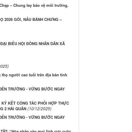
 Chạp – Chung tay bảo vệ môi trường,
GỌ 2026 GÓI, NẤU BÁNH CHƯNG –
ĐẠI BIỂU HỘI ĐỒNG NHÂN DÂN XÃ
2025)
thọ người cao tuổi trên địa bàn tỉnh
 ĐẾN TRƯỜNG - VỮNG BƯỚC NGÀY
I KÝ KẾT CÔNG TÁC PHỐI HỢP THỰC
(10/12/2025)
G 2 HẢI QUÂN
 ĐẾN TRƯỜNG - VỮNG BƯỚC NGÀY
T: “Hòa nhập vào mọi lĩnh vực cuộc