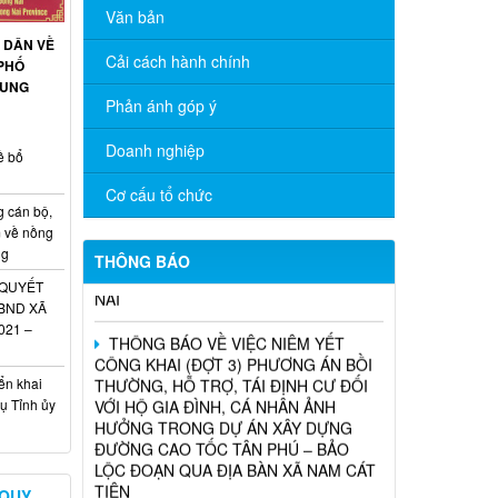
Văn bản
 DÂN VỀ
THÔNG BÁO TRIỂN KHAI KHÁM SỨC
Cải cách hành chính
PHỐ
KHỎE ĐỊNH KỲ CHO NGƯỜI LAO
RUNG
ĐỘNG NĂM 2026
Phản ánh góp ý
Chương trình hỗ trợ cửa hàng, hộ kinh
Doanh nghiệp
ề bổ
doanh chuyển đổi số
Cơ cấu tổ chức
THÔNG BÁO TUYỂN DỤNG THỦ QUỸ
g cán bộ,
TẠI CÁC PHÒNG GIAO DỊCH TRỰC
m về nồng
THUỘC CHI NHÁNH NHCSXH ĐỒNG
ng
THÔNG BÁO
NAI
 QUYẾT
UBND XÃ
THÔNG BÁO VỀ VIỆC NIÊM YẾT
021 –
CÔNG KHAI (ĐỢT 3) PHƯƠNG ÁN BỒI
THƯỜNG, HỖ TRỢ, TÁI ĐỊNH CƯ ĐỐI
VỚI HỘ GIA ĐÌNH, CÁ NHÂN ẢNH
ển khai
HƯỞNG TRONG DỰ ÁN XÂY DỰNG
ụ Tỉnh ủy
ĐƯỜNG CAO TỐC TÂN PHÚ – BẢO
LỘC ĐOẠN QUA ĐỊA BÀN XÃ NAM CÁT
TIÊN
 QUY