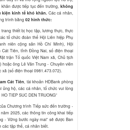
khăn được tiếp tục đến trường,
không
u kiện kinh tế khó khăn.
Các cá nhân,
ơng trình bằng
02 hình thức:
trang thiết bị học tập, lương thực, thực
ác tổ chức đoàn thể Hội Liên hiệp Phụ
anh niên cộng sản Hồ Chí Minh), Hội
Cát Tiên, tỉnh Đồng Nai, số điện thoại
Mặt trận Tổ quốc Việt Nam xã, Chủ tịch
4) hoặc ông Lê Văn Trung - Chuyên viên
 xã (số điện thoại 0981.473.072).
am Cát Tiên
, tài khoản HDBank phòng
 ủng hộ, các cá nhân, tổ chức vui lòng
NG HO TIEP SUC DEN TRUONG”
của Chương trình Tiếp sức đến trường -
năm 2025, các thông tin công khai tiếp
ờng - Vững bước ngày mai” sẽ được Ban
 các tập thể, cá nhân biết.