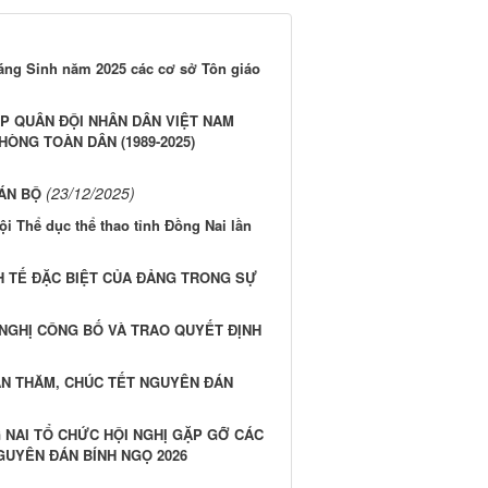
áng Sinh năm 2025 các cơ sở Tôn giáo
P QUÂN ĐỘI NHÂN DÂN VIỆT NAM
PHÒNG TOÀN DÂN (1989-2025)
(23/12/2025)
ÁN BỘ
hội Thể dục thể thao tỉnh Đồng Nai lần
H TẾ ĐẶC BIỆT CỦA ĐẢNG TRONG SỰ
 NGHỊ CÔNG BỐ VÀ TRAO QUYẾT ĐỊNH
ÀN THĂM, CHÚC TẾT NGUYÊN ĐÁN
G NAI TỔ CHỨC HỘI NGHỊ GẶP GỠ CÁC
NGUYÊN ĐÁN BÍNH NGỌ 2026