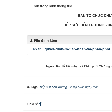
Trân trọng kính thông tin!
BAN TỔ CHỨC CHƯƠN
TIẾP SỨC ĐẾN TRƯỜNG VŨ
File đính kèm
Tập tin :
quyet-dinh-to-tiep-nhan-va-phan-phoi
Nguồn tin:
Tổ Tiếp nhận và Phân phối Chương tr
Tags:
Tiếp sức đến Trường - Vững bước ngày mai
Chia sẻ