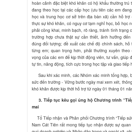
hoàn cảnh đặc biệt khó khăn có hộ khẩu thường trú t
đang theo học tại các cấp học (ưu tiên các em đang
học và trung học cơ sở trên địa bàn xã) cần hỗ tr
thực sự khó khăn, có nguy cơ tạm nghỉ học, bỏ học n
phải công khai, minh bạch, rõ ràng, tránh tình trạng
trường hợp chưa thật sự cần thiết, ảnh hưởng đến
đúng đối tượng; đề xuất các chế độ chính sách, hỗ 
từng em; quan trọng hơn, phải thường xuyên theo 
vọng của các em để kịp thời động viên, tư vấn, giúp 
tự tin, năng động, tích cực trong học tập và giao tiếp
Sau khi xác minh, các Nhóm xác minh tổng hợp, b
sức đến trường - Vững bước ngày mai xem xét, thôn
khó khăn được kịp thời hỗ trợ từ ngày 01 tháng 01 n
3. Tiếp tục kêu gọi ủng hộ Chương trình “Tiế
mai
Tổ Tiếp nhận và Phân phối Chương trình “Tiếp sức
Nam Cát Tiên rất mong tiếp tục nhận được sự quan 
quý doanh nghiệp và Nhân dân trong và ngoài xã, nhằ