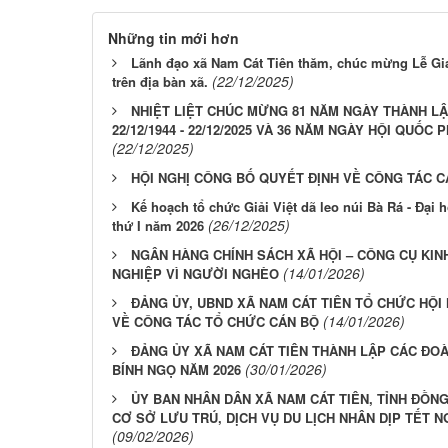
Những tin mới hơn
Lãnh đạo xã Nam Cát Tiên thăm, chúc mừng Lễ Gi
(22/12/2025)
trên địa bàn xã.
NHIỆT LIỆT CHÚC MỪNG 81 NĂM NGÀY THÀNH LẬ
22/12/1944 - 22/12/2025 VÀ 36 NĂM NGÀY HỘI QUỐC 
(22/12/2025)
HỘI NGHỊ CÔNG BỐ QUYẾT ĐỊNH VỀ CÔNG TÁC C
Kế hoạch tổ chức Giải Việt dã leo núi Bà Rá - Đại 
(26/12/2025)
thứ I năm 2026
NGÂN HÀNG CHÍNH SÁCH XÃ HỘI – CÔNG CỤ KIN
(14/01/2026)
NGHIỆP VÌ NGƯỜI NGHÈO
ĐẢNG ỦY, UBND XÃ NAM CÁT TIÊN TỔ CHỨC HỘI
(14/01/2026)
VỀ CÔNG TÁC TỔ CHỨC CÁN BỘ
ĐẢNG ỦY XÃ NAM CÁT TIÊN THÀNH LẬP CÁC ĐO
(30/01/2026)
BÍNH NGỌ NĂM 2026
ỦY BAN NHÂN DÂN XÃ NAM CÁT TIÊN, TỈNH ĐỒN
CƠ SỞ LƯU TRÚ, DỊCH VỤ DU LỊCH NHÂN DỊP TẾT 
(09/02/2026)