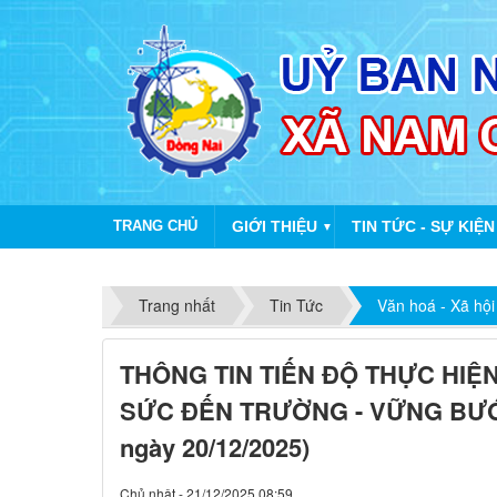
TRANG CHỦ
GIỚI THIỆU
TIN TỨC - SỰ KIỆN
▼
Trang nhất
Tin Tức
Văn hoá - Xã hội
THÔNG TIN TIẾN ĐỘ THỰC HIỆ
SỨC ĐẾN TRƯỜNG - VỮNG BƯỚC
ngày 20/12/2025)
Chủ nhật - 21/12/2025 08:59