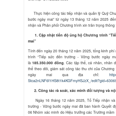
Thực hiện công tác tiếp nhận và quản lỹ Quỹ Chươ
bước ngày mai” từ ngày 13 tháng 12 năm 2025 đến
nhận và Phân phối Chương trình xin trân trọng thông 
1. Cập nhật tiến độ ủng hộ Chương trình “Tiế
mai”
Tính đến ngày 20 tháng 12 năm 2025, tổng kinh ph
trình “Tiếp sức đến trường - Vững bước ngày m
là
185.350.000 đồng
. Các tập thể, cá nhân, nhân 
thể theo dõi, giám sát công tác thu chi của Chương
ngày mai qua địa chỉ:
htt
Stca2nLNF6f1HS8t1k4KGFmyHSJzX_/edit?gid=6306
2. Công tác rà soát, xác minh đối tượng và nộ
Ngày 16 tháng 12 năm 2025, Tổ Tiếp nhận và P
trường - Vững bước ngày mai đã ban hành Quyết đ
06 Nhóm xác minh do Hiệu trưởng các Trường mầm no