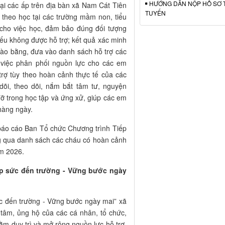
HƯỚNG DẪN NỘP HỒ SƠ 
ại các ấp trên địa bàn xã Nam Cát Tiên
TUYẾN
 theo học tại các trường mầm non, tiểu
ợ cho việc học, đảm bảo đúng đối tượng
ếu không được hỗ trợ; kết quả xác minh
 cào bằng, đưa vào danh sách hỗ trợ các
 việc phân phối nguồn lực cho các em
trợ tùy theo hoàn cảnh thực tế của các
dõi, theo dõi, nắm bắt tâm tư, nguyện
đỡ trong học tập và ứng xử, giúp các em
 hàng ngày.
áo cáo Ban Tổ chức Chương trình Tiếp
g qua danh sách các cháu có hoàn cảnh
ăm 2026.
p sức đến trường - Vững bước ngày
 đến trường - Vững bước ngày mai” xã
tâm, ủng hộ của các cá nhân, tổ chức,
m duy trì và mở rộng nguồn lực hỗ trợ,