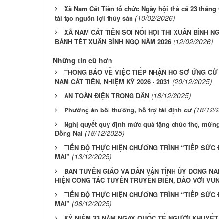
Xã Nam Cát Tiên tổ chức Ngày hội thả cá 23 tháng
(10/02/2026)
tái tạo nguồn lợi thủy sản
XÃ NAM CÁT TIÊN SÔI NỔI HỘI THI XUÂN BÍNH N
(12/02/2026)
BÁNH TÉT XUÂN BÍNH NGỌ NĂM 2026
Những tin cũ hơn
THÔNG BÁO VỀ VIỆC TIẾP NHẬN HỒ SƠ ỨNG CỬ 
(20/12/2025)
NAM CÁT TIÊN, NHIỆM KỲ 2026 - 2031
(18/12/2025)
AN TOÀN ĐIỆN TRONG DÂN
(18/12/
Phướng án bồi thường, hỗ trợ tái định cư
Nghị quyết quy định mức quà tặng chúc thọ, mừng 
(18/12/2025)
Đồng Nai
TIẾN ĐỘ THỰC HIỆN CHƯƠNG TRÌNH “TIẾP SỨC
(13/12/2025)
MAI”
BAN TUYÊN GIÁO VÀ DÂN VẬN TỈNH ỦY ĐỒNG NA
HIỆN CÔNG TÁC TUYÊN TRUYỀN BIỂN, ĐẢO VỚI VÙN
TIẾN ĐỘ THỰC HIỆN CHƯƠNG TRÌNH “TIẾP SỨC
(06/12/2025)
MAI”
KỶ NIỆM 33 NĂM NGÀY QUỐC TẾ NGƯỜI KHUYẾT TẬ