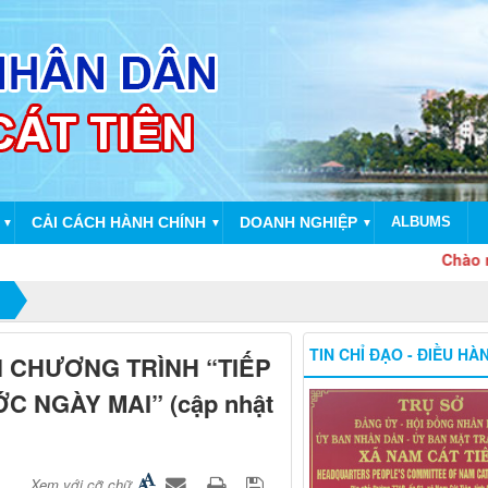
CẢI CÁCH HÀNH CHÍNH
DOANH NGHIỆP
ALBUMS
▼
▼
▼
Chào mừng 51
TIN CHỈ ĐẠO - ĐIỀU HÀ
N CHƯƠNG TRÌNH “TIẾP
 NGÀY MAI” (cập nhật
Xem với cỡ chữ