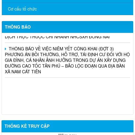
NGƯỜI LAO ĐỘNG NĂM 2026
Cơ cấu tổ chức
Chương trình hỗ trợ cửa hàng, hộ kinh doanh chuyển đổi số
THÔNG BÁO
THÔNG BÁO TUYỂN DỤNG THỦ QUỸ TẠI CÁC PHÒNG GIAO
DỊCH TRỰC THUỘC CHI NHÁNH NHCSXH ĐỒNG NAI
THÔNG BÁO VỀ VIỆC NIÊM YẾT CÔNG KHAI (ĐỢT 3)
PHƯƠNG ÁN BỒI THƯỜNG, HỖ TRỢ, TÁI ĐỊNH CƯ ĐỐI VỚI HỘ
GIA ĐÌNH, CÁ NHÂN ẢNH HƯỞNG TRONG DỰ ÁN XÂY DỰNG
ĐƯỜNG CAO TỐC TÂN PHÚ – BẢO LỘC ĐOẠN QUA ĐỊA BÀN
XÃ NAM CÁT TIÊN
THỐNG KÊ TRUY CẬP