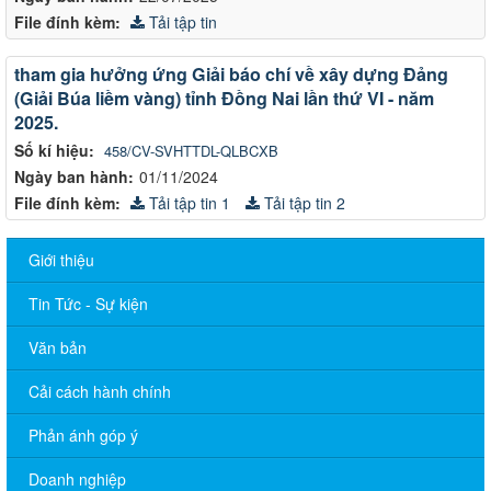
File đính kèm:
Tải tập tin
tham gia hưởng ứng Giải báo chí về xây dựng Đảng
(Giải Búa liềm vàng) tỉnh Đồng Nai lần thứ VI - năm
2025.
Số kí hiệu:
458/CV-SVHTTDL-QLBCXB
Ngày ban hành:
01/11/2024
File đính kèm:
Tải tập tin 1
Tải tập tin 2
Giới thiệu
Tin Tức - Sự kiện
Văn bản
Cải cách hành chính
Phản ánh góp ý
Doanh nghiệp
THÔNG BÁO TRIỂN KHAI KHÁM SỨC KHỎE ĐỊNH KỲ CHO