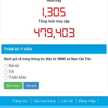
Hôm nay
1,305
Tổng lượt truy cập
479,403
THĂM DÒ Ý KIẾN
Đánh giá về trang thông tin điện tử UBND xã Nam Cát Tiên
Rất tốt
Tốt
Ý kiến khác
Trang chủ
Cấu trúc trang
Liên hệ
Đăng nhập