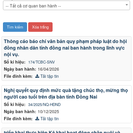
-- Tất cả cơ quan ban hành --
Văn
Thông cáo báo chí văn bản quy phạm pháp luật do hội
bản
đồng nhân dân tỉnh đồng nai ban hành trong lĩnh vực
nội vụ.
Số kí hiệu:
174/TCBC-SNV
Ngày ban hành:
16/04/2026
File đính kèm:
Tải tập tin
Nghị quyết quy định mức quà tặng chúc thọ, mừng thọ
người cao tuổi trên địa bàn tỉnh Đồng Nai
Số kí hiệu:
34/2025/NQ-HĐND
Ngày ban hành:
10/12/2025
File đính kèm:
Tải tập tin
triển khai thực hiện Kê khai hoạt động chăn nuôi và