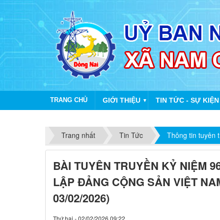
TRANG CHỦ
GIỚI THIỆU
TIN TỨC - SỰ KIỆN
▼
Trang nhất
Tin Tức
Thông tin tuyên 
BÀI TUYÊN TRUYỀN KỶ NIỆM 
LẬP ĐẢNG CỘNG SẢN VIỆT NAM 
03/02/2026)
Thứ hai - 02/02/2026 09:22