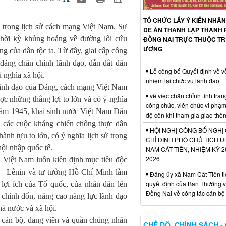
TỔ CHỨC LẤY Ý KIẾN NHÂN
 trong lịch sử cách mạng Việt Nam. Sự
ĐỀ ÁN THÀNH LẬP THÀNH 
hời kỳ khủng hoảng về đường lối cứu
ĐỒNG NAI TRỰC THUỘC T
ƯƠNG
g của dân tộc ta. Từ đây, giai cấp công
đảng chân chính lãnh đạo, dẫn dắt dân
Lễ công bố Quyết định về v
ủ nghĩa xã hội.
nhiệm lại chức vụ lãnh đạo
 lãnh đạo của Đảng, cách mạng Việt Nam
về việc chấn chỉnh tình trạn
c những thắng lợi to lớn và có ý nghĩa
công chức, viên chức vi phạ
năm 1945, khai sinh nước Việt Nam Dân
độ cồn khi tham gia giao thô
g các cuộc kháng chiến chống thực dân
HỘI NGHỊ CÔNG BỐ NGHỊ
ành tựu to lớn, có ý nghĩa lịch sử trong
CHỈ ĐỊNH PHÓ CHỦ TỊCH 
hội nhập quốc tế.
NAM CÁT TIÊN, NHIỆM KỲ 2
2026
 Việt Nam luôn kiên định mục tiêu độc
c – Lênin và tư tưởng Hồ Chí Minh làm
Đảng ủy xã Nam Cát Tiên ti
quyết định của Ban Thường v
 lợi ích của Tổ quốc, của nhân dân lên
Đồng Nai về công tác cán bộ
ự chỉnh đốn, nâng cao năng lực lãnh đạo
hà nước và xã hội.
 cán bộ, đảng viên và quần chúng nhân
CHẾ ĐỘ, CHÍNH SÁCH -