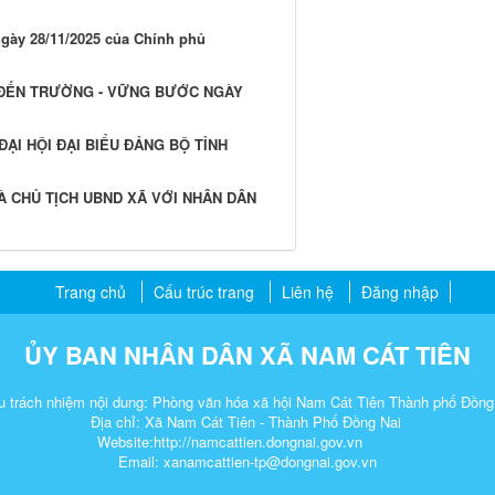
ngày 28/11/2025 của Chính phủ
 ĐẾN TRƯỜNG - VỮNG BƯỚC NGÀY
ĐẠI HỘI ĐẠI BIỂU ĐẢNG BỘ TỈNH
VÀ CHỦ TỊCH UBND XÃ VỚI NHÂN DÂN
Trang chủ
Cấu trúc trang
Liên hệ
Đăng nhập
ỦY BAN NHÂN DÂN XÃ NAM CÁT TIÊN
u trách nhiệm nội dung: Phòng văn hóa xã hội Nam Cát Tiên Thành phố Đồng
Địa chỉ: Xã Nam Cát Tiên - Thành Phố Đồng Nai
Website:http://namcattien.dongnai.gov.vn
Email: xanamcattien-tp@dongnai.gov.vn​