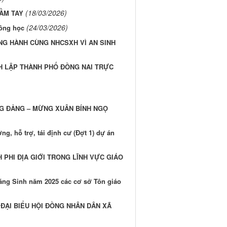
(18/03/2026)
ẦM TAY
(24/03/2026)
Nông học
NG HÀNH CÙNG NHCSXH VÌ AN SINH
H LẬP THÀNH PHỐ ĐỒNG NAI TRỰC
G ĐẢNG – MỪNG XUÂN BÍNH NGỌ
, hỗ trợ, tái định cư (Đợt 1) dự án
 PHI ĐỊA GIỚI TRONG LĨNH VỰC GIÁO
áng Sinh năm 2025 các cơ sở Tôn giáo
ĐẠI BIỂU HỘI ĐỒNG NHÂN DÂN XÃ