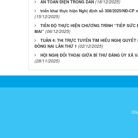
(18/12/2025)
AN TOÀN ĐIỆN TRONG DÂN
triển khai thực hiện Nghị định số 308/2025/NĐ-CP 
(15/12/2025)
TIẾN ĐỘ THỰC HIỆN CHƯƠNG TRÌNH “TIẾP SỨC
(06/12/2025)
MAI”
TUẦN 4: THI TRỰC TUYẾN TÌM HIỂU NGHỊ QUYẾT 
(02/12/2025)
ĐỒNG NAI LẦN THỨ 1
HỘI NGHỊ ĐỐI THOẠI GIỮA BÍ THƯ ĐẢNG ỦY XÃ 
(28/11/2025)
Chị