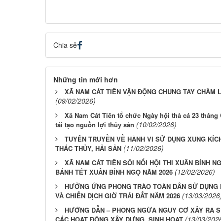
Chia sẻ
Những tin mới hơn
XÃ NAM CÁT TIÊN VẬN ĐỘNG CHUNG TAY CHĂM L
(09/02/2026)
Xã Nam Cát Tiên tổ chức Ngày hội thả cá 23 tháng
(10/02/2026)
tái tạo nguồn lợi thủy sản
TUYÊN TRUYỀN VỀ HÀNH VI SỬ DỤNG XUNG KÍC
(11/02/2026)
THÁC THỦY, HẢI SẢN
XÃ NAM CÁT TIÊN SÔI NỔI HỘI THI XUÂN BÍNH N
(12/02/2026)
BÁNH TÉT XUÂN BÍNH NGỌ NĂM 2026
HƯỞNG ỨNG PHONG TRÀO TOÀN DÂN SỬ DỤNG N
(13/03/2026
VÀ CHIẾN DỊCH GIỜ TRÁI ĐẤT NĂM 2026
HƯỚNG DẪN – PHÒNG NGỪA NGUY CƠ XẢY RA SỰ 
(13/03/202
CÁC HOẠT ĐỘNG XÂY DỰNG, SINH HOẠT