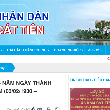
CẢI CÁCH HÀNH CHÍNH
DOANH NGHIỆP
ALBUMS
▼
▼
▼
Chào 
truyền
TIN CHỈ ĐẠO - ĐIỀU HÀ
96 NĂM NGÀY THÀNH
(03/02/1930 –
Xem với cỡ chữ