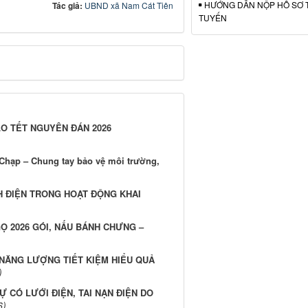
HƯỚNG DẪN NỘP HỒ SƠ 
Tác giả:
UBND xã Nam Cát Tiên
TUYẾN
O TẾT NGUYÊN ĐÁN 2026
 Chạp – Chung tay bảo vệ môi trường,
H ĐIỆN TRONG HOẠT ĐỘNG KHAI
GỌ 2026 GÓI, NẤU BÁNH CHƯNG –
ĂNG LƯỢNG TIẾT KIỆM HIỂU QUẢ
)
CÓ LƯỚI ĐIỆN, TAI NẠN ĐIỆN DO
6)