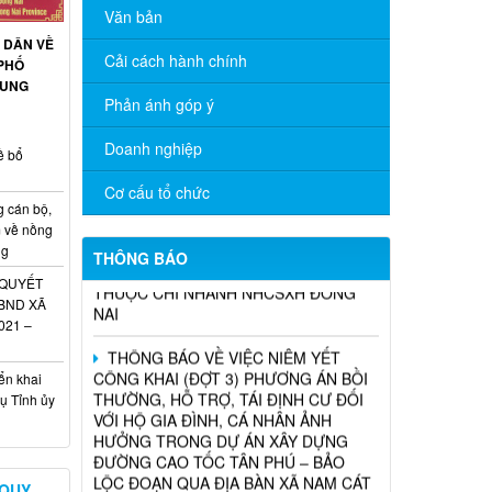
Văn bản
 DÂN VỀ
Cải cách hành chính
PHỐ
THÔNG BÁO TRIỂN KHAI KHÁM SỨC
RUNG
KHỎE ĐỊNH KỲ CHO NGƯỜI LAO
Phản ánh góp ý
ĐỘNG NĂM 2026
Doanh nghiệp
ề bổ
Chương trình hỗ trợ cửa hàng, hộ kinh
doanh chuyển đổi số
Cơ cấu tổ chức
g cán bộ,
m về nồng
THÔNG BÁO TUYỂN DỤNG THỦ QUỸ
ng
TẠI CÁC PHÒNG GIAO DỊCH TRỰC
THÔNG BÁO
THUỘC CHI NHÁNH NHCSXH ĐỒNG
 QUYẾT
NAI
UBND XÃ
021 –
THÔNG BÁO VỀ VIỆC NIÊM YẾT
CÔNG KHAI (ĐỢT 3) PHƯƠNG ÁN BỒI
ển khai
THƯỜNG, HỖ TRỢ, TÁI ĐỊNH CƯ ĐỐI
ụ Tỉnh ủy
VỚI HỘ GIA ĐÌNH, CÁ NHÂN ẢNH
HƯỞNG TRONG DỰ ÁN XÂY DỰNG
ĐƯỜNG CAO TỐC TÂN PHÚ – BẢO
LỘC ĐOẠN QUA ĐỊA BÀN XÃ NAM CÁT
TIÊN
 QUY