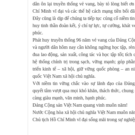
dân ôn lại truyền thống vẻ vang, bày tỏ lòng biết ơ
Chí Minh vĩ đại và các thế hệ cách mạng tiền bối đã
Đây cũng là dịp để chúng ta tiếp tục củng cố niềm ti
huy tinh thần đoàn kết, ý chí tự lực, tự cường, khát 
phúc.
Phát huy truyền thống 96 năm vẻ vang của Đảng Cộn
và người dân hôm nay cần không ngừng học tập, rèn l
đua lao động, sản xuất, công tác và học tập tốt; tí
hệ thống chính trị trong sạch, vững mạnh; góp phần
triển kinh tế – xã hội, giữ vững quốc phòng – an 
quốc Việt Nam xã hội chủ nghĩa.
Với niềm tin vững chắc vào sự lãnh đạo của Đảng,
quyết tâm vượt qua mọi khó khăn, thách thức, chung
càng giàu mạnh, văn minh, hạnh phúc.
Đảng Cộng sản Việt Nam quang vinh muôn năm!
Nước Cộng hòa xã hội chủ nghĩa Việt Nam muôn nă
Chủ tịch Hồ Chí Minh vĩ đại sống mãi trong sự nghiệ