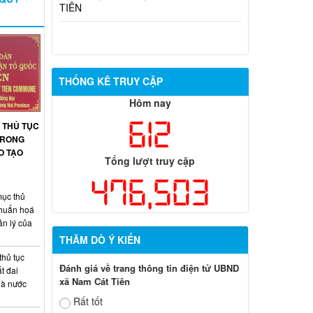
THỐNG KÊ TRUY CẬP
Hôm nay
612
 THỦ TỤC
 TRONG
O TẠO
Tổng lượt truy cập
476,503
ục thủ
chuẩn hoá
ản lý của
THĂM DÒ Ý KIẾN
thủ tục
Đánh giá về trang thông tin điện tử UBND
t đai
xã Nam Cát Tiên
hà nước
Rất tốt