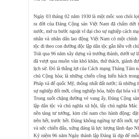
Ngày 03 tháng 02 năm 1930 là một mốc son chói lọi
ra đời của Đảng Cộng sản Việt Nam đã chấm dứt t
nước, mở ra bước ngoặt vĩ đại cho sự nghiệp cách mạn
nhân và nhân dân lao động Việt Nam có một chính 
tộc đi theo con đường độc lập dân tộc gắn liền với ch
Trải qua 96 năm xây dựng và trưởng thành, dưới sự
đã vượt qua muôn vàn khó khăn, thử thách, giành đượ
lịch sử. Đó là thắng lợi của Cách mạng Tháng Tám 
chủ Cộng hòa; là những chiến công hiển hách tron
Pháp và đế quốc Mỹ, thống nhất đất nước; là những th
sự nghiệp đổi mới, công nghiệp hóa, hiện đại hóa và 
Trong suốt chặng đường vẻ vang ấy, Đảng Cộng sản
lập dân tộc và chủ nghĩa xã hội, lấy chủ nghĩa Má
nền tảng tư tưởng, kim chỉ nam cho hành động; đặt
trên hết, trước hết. Đảng không ngừng tự đổi mới, t
và sức chiến đấu, xứng đáng là lực lượng lãnh đạo N
Kỷ niệm 96 năm Ngày thành lập Đảng là dịp để mỗi