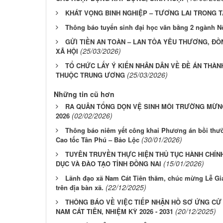
KHÁT VỌNG BINH NGHIỆP – TƯƠNG LAI TRONG T
Thông báo tuyển sinh đại học văn bằng 2 ngành 
GỬI TIỀN AN TOÀN – LAN TỎA YÊU THƯƠNG, ĐỒ
(25/03/2026)
XÃ HỘI
TỔ CHỨC LẤY Ý KIẾN NHÂN DÂN VỀ ĐỀ ÁN THÀN
(25/03/2026)
THUỘC TRUNG ƯƠNG
Những tin cũ hơn
RA QUÂN TỔNG DỌN VỆ SINH MÔI TRƯỜNG MỪN
(02/02/2026)
2026
Thông báo niêm yết công khai Phương án bồi thường
(30/01/2026)
Cao tốc Tân Phú – Bảo Lộc
TUYÊN TRUYỀN THỰC HIỆN THỦ TỤC HÀNH CHÍNH
(15/01/2026)
DỤC VÀ ĐÀO TẠO TỈNH ĐỒNG NAI
Lãnh đạo xã Nam Cát Tiên thăm, chúc mừng Lễ Gi
(22/12/2025)
trên địa bàn xã.
THÔNG BÁO VỀ VIỆC TIẾP NHẬN HỒ SƠ ỨNG CỬ 
(20/12/2025)
NAM CÁT TIÊN, NHIỆM KỲ 2026 - 2031