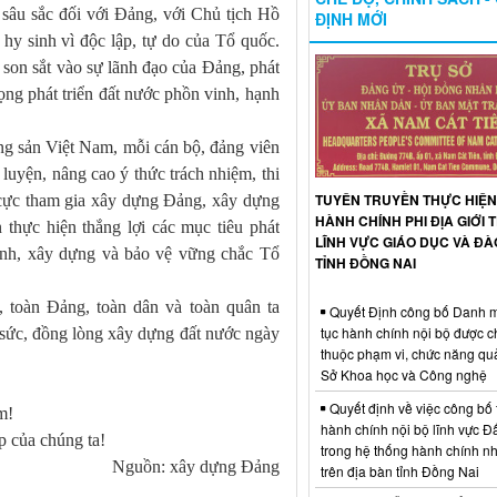
n sâu sắc đối với Đảng, với Chủ tịch Hồ
ĐỊNH MỚI
 hy sinh vì độc lập, tự do của Tổ quốc.
n son sắt vào sự lãnh đạo của Đảng, phát
vọng phát triển đất nước phồn vinh, hạnh
g sản Việt Nam, mỗi cán bộ, đảng viên
uyện, nâng cao ý thức trách nhiệm, thi
TUYÊN TRUYỀN THỰC HIỆN
ch cực tham gia xây dựng Đảng, xây dựng
HÀNH CHÍNH PHI ĐỊA GIỚI
 thực hiện thắng lợi các mục tiêu phát
LĨNH VỰC GIÁO DỤC VÀ ĐÀ
ninh, xây dựng và bảo vệ vững chắc Tổ
TỈNH ĐỒNG NAI
 toàn Đảng, toàn dân và toàn quân ta
Quyết Định công bố Danh m
tục hành chính nội bộ được 
 sức, đồng lòng xây dựng đất nước ngày
thuộc phạm vi, chức năng qu
Sở Khoa học và Công nghệ
Quyết định về việc công bố 
m!
hành chính nội bộ lĩnh vực Đấ
p của chúng ta!
trong hệ thống hành chính n
Nguồn: xây dựng Đảng
trên địa bàn tỉnh Đồng Nai