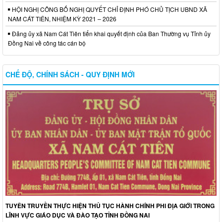
HỘI NGHỊ CÔNG BỐ NGHỊ QUYẾT CHỈ ĐỊNH PHÓ CHỦ TỊCH UBND XÃ
NAM CÁT TIÊN, NHIỆM KỲ 2021 – 2026
Đảng ủy xã Nam Cát Tiên tiển khai quyết định của Ban Thường vụ Tỉnh ủy
Đồng Nai về công tác cán bộ
CHẾ ĐỘ, CHÍNH SÁCH - QUY ĐỊNH MỚI
TUYÊN TRUYỀN THỰC HIỆN THỦ TỤC HÀNH CHÍNH PHI ĐỊA GIỚI TRONG
LĨNH VỰC GIÁO DỤC VÀ ĐÀO TẠO TỈNH ĐỒNG NAI