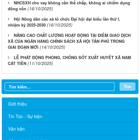
NHCSXH cho vay không cần thế chấp, không ai chiếm dụng
(16/10/2025)
đồng vốn
Hội Nông dân các xã tổ chức Đại hội đại biểu lần thứ I,
(16/10/2025)
nhiệm kỳ 2025-2030
NÂNG CAO CHẤT LƯỢNG HOẠT ĐỘNG TẠI ĐIỂM GIAO DỊCH
XÃ CỦA NGÂN HÀNG CHÍNH SÁCH XÃ HỘI TÂN PHÚ TRONG
(14/10/2025)
GIAI ĐOẠN MỚI
LỄ PHÁT ĐỘNG PHÒNG, CHỐNG SỐT XUẤT HUYẾT XÃ NAM
(11/10/2025)
CÁT TIÊN
Tìm
Giới thiệu
Tin Tức - Sự kiện
Văn bản