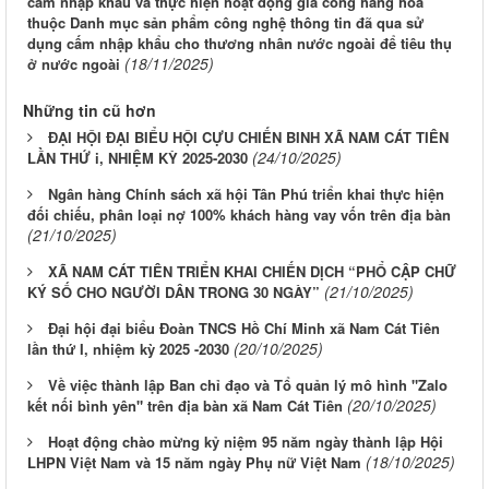
cấm nhập khẩu và thực hiện hoạt động gia công hàng hóa
thuộc Danh mục sản phẩm công nghệ thông tin đã qua sử
dụng cấm nhập khẩu cho thương nhân nước ngoài để tiêu thụ
(18/11/2025)
ở nước ngoài
Những tin cũ hơn
ĐẠI HỘI ĐẠI BIỂU HỘI CỰU CHIẾN BINH XÃ NAM CÁT TIÊN
(24/10/2025)
LẦN THỨ i, NHIỆM KỲ 2025-2030
Ngân hàng Chính sách xã hội Tân Phú triển khai thực hiện
đối chiếu, phân loại nợ 100% khách hàng vay vốn trên địa bàn
(21/10/2025)
XÃ NAM CÁT TIÊN TRIỂN KHAI CHIẾN DỊCH “PHỔ CẬP CHỮ
(21/10/2025)
KÝ SỐ CHO NGƯỜI DÂN TRONG 30 NGÀY”
Đại hội đại biểu Đoàn TNCS Hồ Chí Minh xã Nam Cát Tiên
(20/10/2025)
lần thứ I, nhiệm kỳ 2025 -2030
Về việc thành lập Ban chỉ đạo và Tổ quản lý mô hình "Zalo
(20/10/2025)
kết nối bình yên" trên địa bàn xã Nam Cát Tiên
Hoạt động chào mừng kỷ niệm 95 năm ngày thành lập Hội
(18/10/2025)
LHPN Việt Nam và 15 năm ngày Phụ nữ Việt Nam