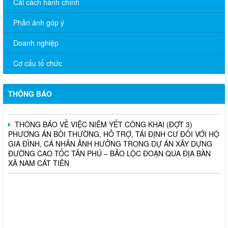
Cải cách hành chính
Phản ánh góp ý
THÔNG BÁO TRIỂN KHAI KHÁM SỨC KHỎE ĐỊNH KỲ CHO
Doanh nghiệp
NGƯỜI LAO ĐỘNG NĂM 2026
Cơ cấu tổ chức
Chương trình hỗ trợ cửa hàng, hộ kinh doanh chuyển đổi số
THÔNG BÁO TUYỂN DỤNG THỦ QUỸ TẠI CÁC PHÒNG GIAO
THÔNG BÁO
DỊCH TRỰC THUỘC CHI NHÁNH NHCSXH ĐỒNG NAI
THÔNG BÁO VỀ VIỆC NIÊM YẾT CÔNG KHAI (ĐỢT 3)
PHƯƠNG ÁN BỒI THƯỜNG, HỖ TRỢ, TÁI ĐỊNH CƯ ĐỐI VỚI HỘ
GIA ĐÌNH, CÁ NHÂN ẢNH HƯỞNG TRONG DỰ ÁN XÂY DỰNG
ĐƯỜNG CAO TỐC TÂN PHÚ – BẢO LỘC ĐOẠN QUA ĐỊA BÀN
XÃ NAM CÁT TIÊN