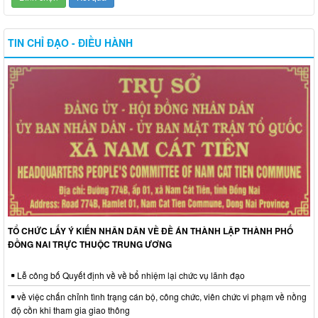
TIN CHỈ ĐẠO - ĐIỀU HÀNH
TỔ CHỨC LẤY Ý KIẾN NHÂN DÂN VỀ ĐỀ ÁN THÀNH LẬP THÀNH PHỐ
ĐỒNG NAI TRỰC THUỘC TRUNG ƯƠNG
Lễ công bố Quyết định về về bổ nhiệm lại chức vụ lãnh đạo
về việc chấn chỉnh tình trạng cán bộ, công chức, viên chức vi phạm về nồng
độ cồn khi tham gia giao thông