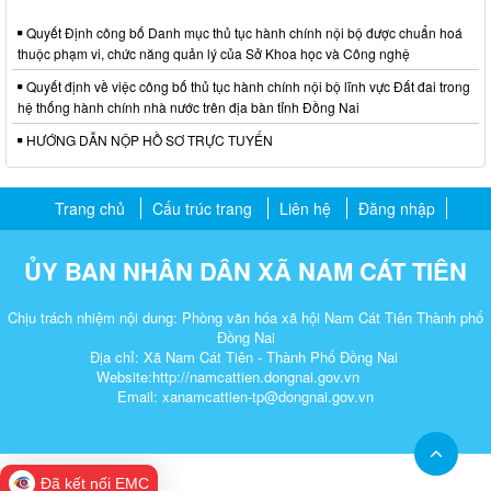
Quyết Định công bố Danh mục thủ tục hành chính nội bộ được chuẩn hoá
thuộc phạm vi, chức năng quản lý của Sở Khoa học và Công nghệ
Quyết định về việc công bố thủ tục hành chính nội bộ lĩnh vực Đất đai trong
hệ thống hành chính nhà nước trên địa bàn tỉnh Đồng Nai
HƯỚNG DẪN NỘP HỒ SƠ TRỰC TUYẾN
Trang chủ
Cấu trúc trang
Liên hệ
Đăng nhập
ỦY BAN NHÂN DÂN XÃ NAM CÁT TIÊN
Chịu trách nhiệm nội dung: Phòng văn hóa xã hội Nam Cát Tiên Thành phố
Đồng Nai
Địa chỉ: Xã Nam Cát Tiên - Thành Phố Đồng Nai
Website:http://namcattien.dongnai.gov.vn
Email: xanamcattien-tp@dongnai.gov.vn​
Đã kết nối EMC