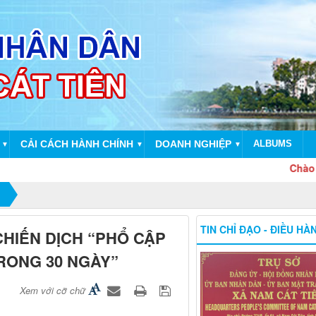
CẢI CÁCH HÀNH CHÍNH
DOANH NGHIỆP
ALBUMS
▼
▼
▼
Chào mừng 51 
TIN CHỈ ĐẠO - ĐIỀU HÀ
CHIẾN DỊCH “PHỔ CẬP
RONG 30 NGÀY”
Xem với cỡ chữ