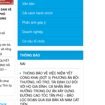
Văn bản
 DÂN VỀ
THÔNG BÁO TRIỂN KHAI KHÁM SỨC
Cải cách hành chính
PHỐ
KHỎE ĐỊNH KỲ CHO NGƯỜI LAO
RUNG
ĐỘNG NĂM 2026
Phản ánh góp ý
Chương trình hỗ trợ cửa hàng, hộ kinh
Doanh nghiệp
ề bổ
doanh chuyển đổi số
Cơ cấu tổ chức
THÔNG BÁO TUYỂN DỤNG THỦ QUỸ
g cán bộ,
TẠI CÁC PHÒNG GIAO DỊCH TRỰC
m về nồng
THUỘC CHI NHÁNH NHCSXH ĐỒNG
ng
THÔNG BÁO
NAI
 QUYẾT
UBND XÃ
THÔNG BÁO VỀ VIỆC NIÊM YẾT
021 –
CÔNG KHAI (ĐỢT 3) PHƯƠNG ÁN BỒI
THƯỜNG, HỖ TRỢ, TÁI ĐỊNH CƯ ĐỐI
VỚI HỘ GIA ĐÌNH, CÁ NHÂN ẢNH
ển khai
HƯỞNG TRONG DỰ ÁN XÂY DỰNG
ụ Tỉnh ủy
ĐƯỜNG CAO TỐC TÂN PHÚ – BẢO
LỘC ĐOẠN QUA ĐỊA BÀN XÃ NAM CÁT
TIÊN
 QUY