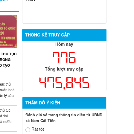
THỐNG KÊ TRUY CẬP
Hôm nay
776
 THỦ TỤC
 TRONG
O TẠO
Tổng lượt truy cập
475,845
ục thủ
chuẩn hoá
ản lý của
THĂM DÒ Ý KIẾN
thủ tục
Đánh giá về trang thông tin điện tử UBND
t đai
xã Nam Cát Tiên
hà nước
Rất tốt