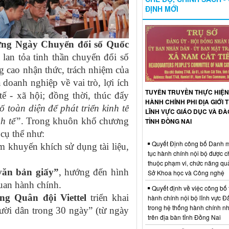
ĐỊNH MỚI
ng Ngày Chuyển đổi số Quốc
, lan tỏa tinh thần chuyển đổi số
g cao nhận thức, trách nhiệm của
doanh nghiệp về vai trò, lợi ích
TUYÊN TRUYỀN THỰC HIỆN
tế - xã hội; đồng thời, thúc đẩy
HÀNH CHÍNH PHI ĐỊA GIỚI
 toàn diện để phát triển kinh tế
LĨNH VỰC GIÁO DỤC VÀ ĐÀ
nh tế”
.
Trong khuôn khổ chương
TỈNH ĐỒNG NAI
 cụ thể như:
Quyết Định công bố Danh m
 khuyến khích sử dụng tài liệu,
tục hành chính nội bộ được 
thuộc phạm vi, chức năng qu
văn bản giấy”
, hướng đến hình
Sở Khoa học và Công nghệ
quan hành chính.
Quyết định về việc công bố 
g Quân đội Viettel
triển khai
hành chính nội bộ lĩnh vực Đấ
trong hệ thống hành chính n
ười dân trong 30 ngày” (từ ngày
trên địa bàn tỉnh Đồng Nai