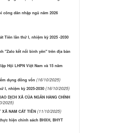
gọi công dân nhập ngũ năm 2026
 Tiên lần thứ I, nhiệm kỳ 2025 -2030
h "Zalo kết nối bình yên" trên địa bàn
lập Hội LHPN Việt Nam và 15 năm
(16/10/2025)
hiếm dụng đồng vốn
(16/10/2025)
hứ I, nhiệm kỳ 2025-2030
IAO DỊCH XÃ CỦA NGÂN HÀNG CHÍNH
0/2025)
(11/10/2025)
 XÃ NAM CÁT TIÊN
i thực hiện chính sách BHXH, BHYT