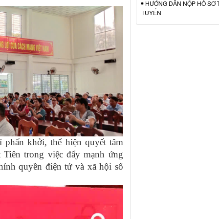
HƯỚNG DẪN NỘP HỒ SƠ 
TUYẾN
í phấn khởi, thể hiện quyết tâm
 Tiên trong việc đẩy mạnh ứng
ính quyền điện tử và xã hội số