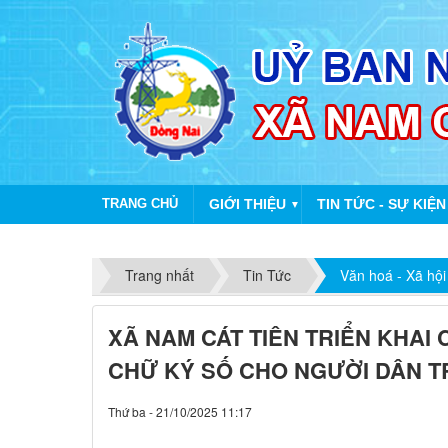
TRANG CHỦ
GIỚI THIỆU
TIN TỨC - SỰ KIỆN
▼
Trang nhất
Tin Tức
Văn hoá - Xã hội
XÃ NAM CÁT TIÊN TRIỂN KHAI 
CHỮ KÝ SỐ CHO NGƯỜI DÂN T
Thứ ba - 21/10/2025 11:17