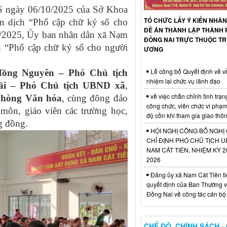
 ngày 06/10/2025 của Sở Khoa
TỔ CHỨC LẤY Ý KIẾN NHÂN
ến dịch “Phổ cập chữ ký số cho
ĐỀ ÁN THÀNH LẬP THÀNH 
0/2025, Ủy ban nhân dân xã Nam
ĐỒNG NAI TRỰC THUỘC T
h “Phổ cập chữ ký số cho người
ƯƠNG
Lễ công bố Quyết định về v
ồng Nguyên – Phó Chủ tịch
nhiệm lại chức vụ lãnh đạo
ải – Phó Chủ tịch UBND xã
,
về việc chấn chỉnh tình trạn
phòng Văn hóa
, cùng đông đảo
công chức, viên chức vi phạ
môn, giáo viên các trường học,
độ cồn khi tham gia giao thô
g đồng.
HỘI NGHỊ CÔNG BỐ NGHỊ
CHỈ ĐỊNH PHÓ CHỦ TỊCH 
NAM CÁT TIÊN, NHIỆM KỲ 2
2026
Đảng ủy xã Nam Cát Tiên ti
quyết định của Ban Thường v
Đồng Nai về công tác cán bộ
CHẾ ĐỘ, CHÍNH SÁCH -