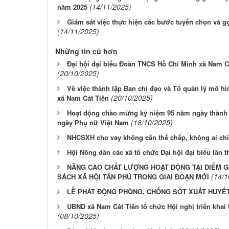
(14/11/2025)
năm 2025
Giám sát việc thực hiện các bước tuyển chọn và 
(14/11/2025)
Những tin cũ hơn
Đại hội đại biểu Đoàn TNCS Hồ Chí Minh xã Nam Cát
(20/10/2025)
Về việc thành lập Ban chỉ đạo và Tổ quản lý mô hìn
(20/10/2025)
xã Nam Cát Tiên
Hoạt động chào mừng kỷ niệm 95 năm ngày thành 
(18/10/2025)
ngày Phụ nữ Việt Nam
NHCSXH cho vay không cần thế chấp, không ai c
Hội Nông dân các xã tổ chức Đại hội đại biểu lần t
NÂNG CAO CHẤT LƯỢNG HOẠT ĐỘNG TẠI ĐIỂM G
(14/1
SÁCH XÃ HỘI TÂN PHÚ TRONG GIAI ĐOẠN MỚI
LỄ PHÁT ĐỘNG PHÒNG, CHỐNG SỐT XUẤT HUYẾT
UBND xã Nam Cát Tiên tổ chức Hội nghị triển kha
(08/10/2025)