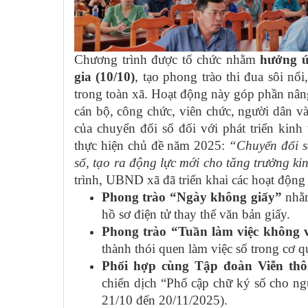
Chương trình được tổ chức nhằm
hưởng ứ
gia (10/10)
, tạo phong trào thi đua sôi nổi
trong toàn xã. Hoạt động này góp phần nân
cán bộ, công chức, viên chức, người dân và 
của chuyển đổi số đối với phát triển kinh 
thực hiện chủ đề năm 2025:
“Chuyển đổi số
số, tạo ra động lực mới cho tăng trưởng ki
trình, UBND xã đã triển khai các hoạt động
Phong trào “Ngày không giấy”
nhằm
hồ sơ điện tử thay thế văn bản giấy.
Phong trào “Tuần làm việc không 
thành thói quen làm việc số trong cơ 
Phối hợp cùng Tập đoàn Viễn thôn
chiến dịch “Phổ cập chữ ký số cho ng
21/10 đến 20/11/2025).