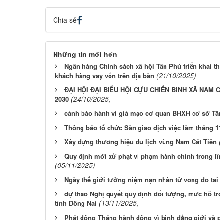
Chia sẻ
Những tin mới hơn
Ngân hàng Chính sách xã hội Tân Phú triển khai th
(21/10/2025)
khách hàng vay vốn trên địa bàn
ĐẠI HỘI ĐẠI BIỂU HỘI CỰU CHIẾN BINH XÃ NAM C
(24/10/2025)
2030
cảnh báo hành vi giả mạo cơ quan BHXH cơ sở Tâ
Thông báo tổ chức Sàn giao dịch việc làm tháng 
Xây dựng thương hiệu du lịch vùng Nam Cát Tiên
Quy định mới xử phạt vi phạm hành chính trong lĩn
(05/11/2025)
Ngày thế giới tưởng niệm nạn nhân tử vong do tai
dự thảo Nghị quyết quy định đối tượng, mức hỗ trợ
(13/11/2025)
tỉnh Đồng Nai
Phát động Tháng hành động vì bình đẳng giới và 